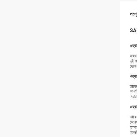
পণ্য
SAE
ওয়্য
ওয়্য
দুই 
ছেড়ে
ওয়্য
তারের
আপনি
নিয়ম
ওয়্য
তারে
জোরপ
ইস্পা
ইলেক্