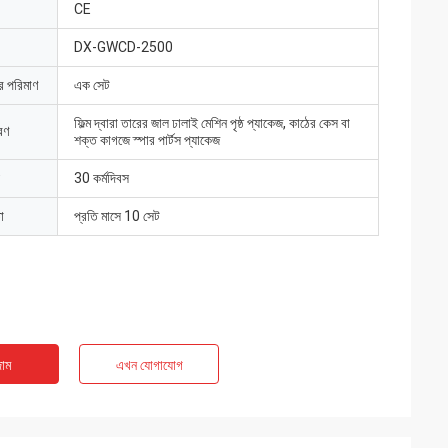
CE
DX-GWCD-2500
ার পরিমাণ
এক সেট
ফিল্ম দ্বারা তারের জাল ঢালাই মেশিন পৃষ্ঠ প্যাকেজ, কাঠের কেস বা
রণ
শক্ত কাগজে স্পার পার্টস প্যাকেজ
30 কর্মদিবস
া
প্রতি মাসে 10 সেট
াম
এখন যোগাযোগ