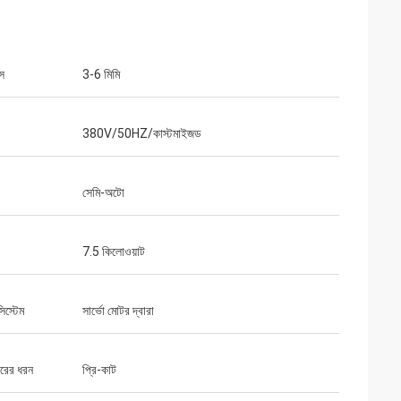
াস
3-6 মিমি
380V/50HZ/কাস্টমাইজড
সেমি-অটো
7.5 কিলোওয়াট
িস্টেম
সার্ভো মোটর দ্বারা
ারের ধরন
প্রি-কাট