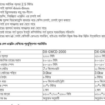
ালের সর্বাধিক প্রস্থ 2.5 মিটার
ালাই ব্যাসার্ধ 4mm-8mm
লাই ট্রান্সফরমার বায়ু স্ব-শীতল
রেসিং, নিয়ন্ত্রিত ওয়েল্ডিং এর ঢালাই ফর্ম
ক্ষ্ম সুরক্ষা ফ্রিকোয়েন্সি ব্যবহার করে মেশিন ঢালাই, ঢালাই দূষণ কমাতে
ালাই চাপ সামঞ্জস্য করা যেতে পারে
রের ব্যাসার্ধ আকার সামঞ্জস্য করা যেতে পারে
়েফ্ট তারের গর্ত দূরত্ব ইনপুট কম্পিউটার গর্ত দূরত্ব স্বয়ংক্রিয় পরিবর্তন
রের জাল ldালাই মেশিনটি রেলওয়ে গার্ডরিল, হাইওয়ে গার্ডরিল ব্রিজ উচ্চ-উচ্চ বিল্ডিং ইত্যাদিতে ব্
ার মেশ ওয়েল্ডিং মেশিনের প্রযুক্তিগত পরামিতিঃ
ল
DX-GWCD-2000
DX-GW
র প্রস্থ
২০০০ মিমি
২৫০০ মিম
ঘিমাংশিক তারের স্থান
৫০-২৫০ মিমি
৫০-২৫০ 
 ওয়্যার স্পেস
৫০-২৫০ মিমি
৫০-২৫০ 
ান মোটর
7.৫ কিলোওয়াট
১১ কিলোও
ভো মোটরের শক্তি
3.0kw
3.0kw
 দৈর্ঘ্য
৬ মিটার
৬ মিটার
ুৎ খরচ
৬-৮ কিলোওয়াট/ঘন্টা
৬-৮ কিলোও
র স্পেস
২০*৮ মিটার
২০*৮ মিট
ব্যয়
২ জন
২ জন
নের মাত্রা
৮৫০০*২৭০০*২৩০০ মিমি
৮৫০০*৩২
নের রঙ
অনুরোধ অনুযায়ী
অনুরোধ অন