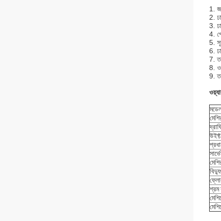
1. জ
2. ঢ
3. ঢা
4. প্
5. সূ
6. ঢ
7. তা
8. ওয
9. তা
ওয়্য
মডে
মেশি
দ্রা
উইফ্ট
প্রধ
সার্
মেশির
বিদ্য
ফ্লো
শ্রম 
মেশি
মেশি