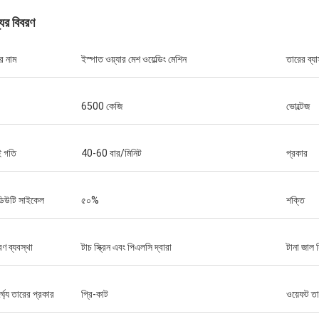
যের বিবরণ
র নাম
ইস্পাত ওয়্যার মেশ ওয়েল্ডিং মেশিন
তারের ব্য
6500 কেজি
ভোল্টেজ
ই গতি
40-60 বার/মিনিট
প্রকার
িউটি ​​সাইকেল
৫০%
শক্তি
ত্রণ ব্যবস্থা
টাচ স্ক্রিন এবং পিএলসি দ্বারা
টানা জাল স
র্ঘ্য তারের প্রকার
প্রি-কাট
ওয়েফট ত