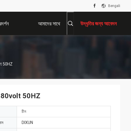
Bengali
দর্শন
আমাদের সাথে
উদ্ধৃতির জন্য আবেদন
যোগাযোগ করুন
olt 50HZ
িন 380volt 50HZ
চীন
নাম
DIXUN