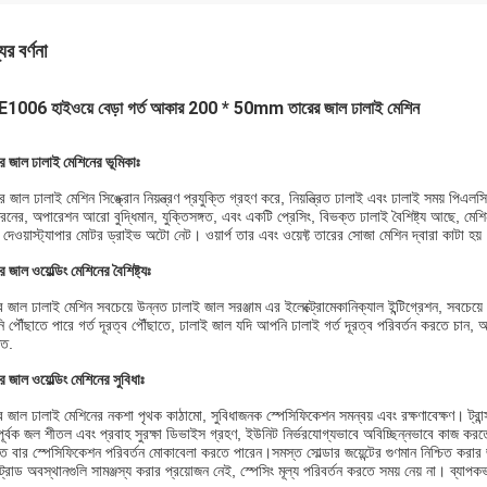
ের বর্ণনা
1006 হাইওয়ে বেড়া গর্ত আকার 200 * 50mm তারের জাল ঢালাই মেশিন
ার জাল ঢালাই মেশিনের ভূমিকাঃ
ার জাল ঢালাই মেশিন সিঙ্ক্রোন নিয়ন্ত্রণ প্রযুক্তি গ্রহণ করে, নিয়ন্ত্রিত ঢালাই এবং ঢালাই সময় পিএলসি 
ধরনের, অপারেশন আরো বুদ্ধিমান, যুক্তিসঙ্গত, এবং একটি প্রেসিং, বিভক্ত ঢালাই বৈশিষ্ট্য আছে, মে
 দেওয়াস্ট্যাপার মোটর ড্রাইভ অটো নেট। ওয়ার্প তার এবং ওয়েফ্ট তারের সোজা মেশিন দ্বারা কাটা হয়
ার জাল ওয়েল্ডিং মেশিনের বৈশিষ্ট্যঃ
 জাল ঢালাই মেশিন সবচেয়ে উন্নত ঢালাই জাল সরঞ্জাম এর ইলেক্ট্রোমেকানিক্যাল ইন্টিগ্রেশন, সবচেয়ে 
 পৌঁছাতে পারে গর্ত দূরত্ব পৌঁছাতে, ঢালাই জাল যদি আপনি ঢালাই গর্ত দূরত্ব পরিবর্তন করতে চান, আপ
িত.
ার জাল ওয়েল্ডিং মেশিনের সুবিধাঃ
র জাল ঢালাই মেশিনের নকশা পৃথক কাঠামো, সুবিধাজনক স্পেসিফিকেশন সমন্বয় এবং রক্ষণাবেক্ষণ। ট্রান
ূর্বক জল শীতল এবং প্রবাহ সুরক্ষা ডিভাইস গ্রহণ, ইউনিট নির্ভরযোগ্যভাবে অবিচ্ছিন্নভাবে কাজ করতে
ত বার স্পেসিফিকেশন পরিবর্তন মোকাবেলা করতে পারেন।সমস্ত সোল্ডার জয়েন্টের গুণমান নিশ্চিত করার জন্য ও
ট্রোড অবস্থানগুলি সামঞ্জস্য করার প্রয়োজন নেই, স্পেসিং মূল্য পরিবর্তন করতে সময় নেয় না। ব্যাপক