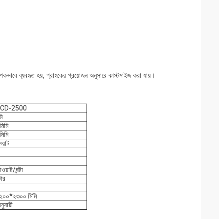
যাপকভাবে ব্যবহৃত হয়, গ্রাহকের প্রয়োজন অনুসারে কাস্টমাইজ করা যায়।
CD-2500
ি
মিমি
মিমি
য়াট
য়াট/ঘন্টা
ার
০০*২৩০০ মিমি
ুযায়ী