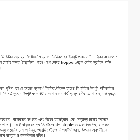
ডিজিটাল প্রোগ্রামিং সিস্টেম দ্বারা নিয়ন্ত্রিত হয়,ইনপুট প্যানেল টাচ স্ক্রিন বা বোতাম
শিন ঢালাই ক্ষমতা বৈদ্যুতিক, ধাপে ধাপে মোটর hopper,ব্রেক মোটর ড্রাইভ গাড়ি
।
বড় সুবিধা হল যে তারের ব্যাসার্ধ নিয়মিত,উইফট তারের ডিপার্টচার ইনপুট কম্পিউটার
নি গর্ত দূরত্ব ইনপুট কম্পিউটার আপনি চান গর্ত দূরত্ব পৌঁছাতে পারেন, গর্ত দূরত্ব
্সফরমার, থাইরিস্টর,উপরের এবং নীচের ইলেক্ট্রোড এবং অন্যান্য ঢালাই সিস্টেম
 পারে। ঢালাই বায়ুসংক্রান্ত সিস্টেমের চাপ stepless এবং নিয়মিত, যা দ্রুত
য়েল্ডিং চাপ অভিন্ন. ওয়েল্ডিং স্ট্যান্ডার্ড প্যাটার্ন জাল, উপরের এবং নীচের
ভাবে বাস্তব উত্পাদনশীলতা বৃদ্ধি।