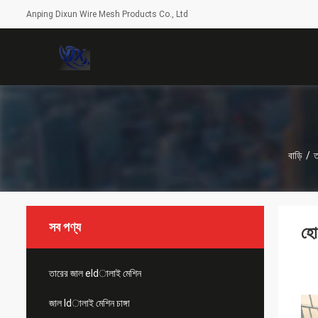
Anping Dixun Wire Mesh Products Co., Ltd
বাড়ি
/
ত
সব পণ্য
হো
তারের জাল eldালাই মেশিন
জাল ldালাই মেশিন চাঙ্গা