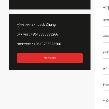
পণ্
পণ্যে
ব্যক্তি যোগাযোগ :
Jack Zhang
ফোন নম্বর :
+8613785833266
ওজন
হোয়াটসঅ্যাপ :
+8613785833266
ঢালা
যোগাযোগ
রেট ড
নিয়ন্
অনুদৈ