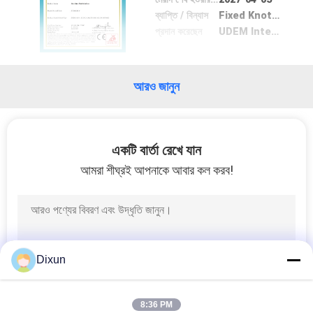
ভ্রমণ
ব্যাপ্তি / বিন্যাস
Fixed Knot Mesh Machine
প্রদান করেছেন
UDEM International Certification Auditing Training Centre Industry and Trade Inc.Co.
মান
নিয়ন্ত্রণ
আরও জানুন
যোগাযোগ
একটি বার্তা রেখে যান
করুন
আমরা শীঘ্রই আপনাকে আবার কল করব!
উদ্ধৃতির
জন্য
আবেদন
Dixun
সাইট
8:36 PM