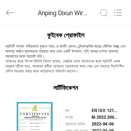
Dixun
Wire
Mesh
Anping Dixun Wire Mesh Products Co., Ltd মান নিয়ন্ত্রণ
Products
Co.,
Ltd.
All
বাড়ি
Rights
Reserved.
কুইবেক প্রোফাইল
প্রতিটি সংস্থা গভীরভাবে বুঝতে পারে যে মানটি কোনও এন্টারপ্রাইজ জয়ের মৌলিক অস্ত্র।গুণ
পণ্য
সাফল্য অর্জনে ব্যবসায়কে সহায়তা করে এমন একটি উপাদান, তাই আমরা গুণগত ব্যবসায়
সরবরাহের জন্য প্রচেষ্টা করি।
আমাদের কাছে বিশেষ কিউসি বিভাগ রয়েছে, ভোল্টেজ থেকে আবেদনের জন্য প্রতিটি একক
সরঞ্জাম পরীক্ষা করে, আমাদের কর্মীরা আমাদের গ্রাহকদের জন্য সেরা এবং সবচেয়ে স্থিতিশীল
ভিআর
মেশিন সরবরাহ করার জন্য কঠোরভাবে পরিদর্শন করবেন।
শো
সার্টিফিকেশন
আমাদের
সম্পর্কে
মান
EN ISO 12100:2010.EN 60204-1:2018
সংখ্যা
M.2022.206.C72497
প্রদানের তারিখ
2022-04-06
কারখানা
মেয়াদ শেষ হওয়ার তারিখ
2027-04-05