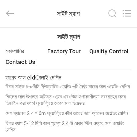
Dixun
Wire
Mesh
সাইট ম্যাপ
Products
Co.,
Ltd.
All
বাড়ি
Rights
Reserved.
সাইট ম্যাপ
পণ্য
কোম্পানির
Factory Tour
Quality Control
Contact Us
ভিআর
তারের জাল eldালাই মেশিন
শো
রিবার সাইজ ৪-৮মিমি নিউম্যাটিক ওয়েল্ডিং ৬মি দৈর্ঘ্য তারের জাল ওয়েল্ডিং মেশিন
স্টিলের জাল উত্পাদনে অভিন্ন ওয়েল্ড এবং উচ্চ উত্পাদনশীলতা সরবরাহের জন্য
আমাদের
ডিজাইন করা যথার্থ স্বয়ংক্রিয় তারের জাল ওয়েল্ডার
সম্পর্কে
মেশ প্যানেল 2.4 * 6m স্বয়ংক্রিয় কাঁচা তারের জাল প্যানেল ওয়েল্ডিং মেশিন
রিবার ব্যাস 5-12 মিমি জাল প্রস্থ 2.4 মি রেবার স্টিল ওয়্যার মেশ ওয়েল্ডিং
মেশিন
কারখানা