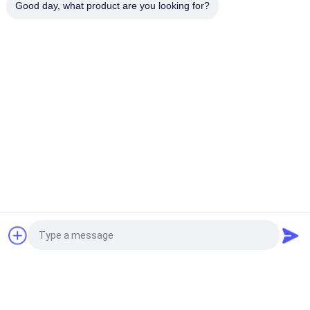
তারের জাল eldালাই মেশিন
Good day, what product are you looking for?
ওয়্যার জাল ওয়েল্ডিং মেশিন / ঝালাই বেড়া জাল ওয়েল্ডিং মেশিন
জাল ldালাই মেশিন চাঙ্গা
স্বয়ংক্রিয় ফিডিং তারের Mesh প্রস্থ 2.5m Reinforcing Mesh
ঢালাই মেশিন
বেড়া জাল ldালাই মেশিন
বেড়া দৈর্ঘ্য 2.5m ট্রান্সফরমার ক্ষমতা160kva বাঁকা বেড়া জাল ঢালাই মেশিন
জাল প্যানেল eldালাই মেশিন
2500D 5 মিমি 65 বার নির্মাণ জাল ওয়েল্ডিং মেশিন
উদ্ধৃতির জন্য আবেদন
স্থির নট বেড়া মেশিন
Panasonic Plc 1.8mm ফিক্সড নট ফেন্স মেশিন সেল সাইজ
75*150mm