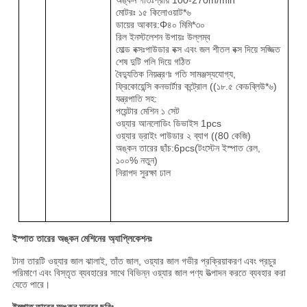
অঙ্কন গতিঃপ্রায় 100-270m/min
মোটরঃ ১৫ কিলোওয়াট*৬
ডায়ের আকার:Φ
৪০ মিমি*৩০
রিল ইনস্টলেশন উপায়ঃ উল্লম্ব
মোল্ড বক্সঃপাউডার বক্স এবং জল শীতল বক্স দিয়ে সজ্জিত
শেষ দুটি পলি দিয়ে গঠিত
বৈদ্যুতিক নিয়ন্ত্রণঃ গতি সামঞ্জস্যযোগ্য,
ফ্রিকোয়েন্সি কনভার্টার কন্ট্রোল ((১৮.৫ কেডব্লিউ*৬)
যন্ত্রপাতি সহ:
পয়েন্টার মেশিন ১ সেট
ওয়্যার আনলোডিং ডিভাইস 1pcs
ওয়্যার ড্রাইং পাউডার ২ ব্যাগ ((80 কেজি)
অঙ্কন তারের ছাঁচ:6pcs(
টংস্টেন ইস্পাত রেল,
১০০% নতুন)
নিরাপদ সুরক্ষা ঢাল
ইস্পাত তারের অঙ্কন মেশিনের অ্যাপ্লিকেশনঃ
টানা তারটি ওয়্যার জাল ঝালাই, তাঁত জাল, ওয়্যার জাল গভীর প্রক্রিয়াকরণ এবং প্রচুর
পরিমাণে এবং বিস্তৃত ব্যবহারের সাথে বিভিন্ন ওয়্যার জাল পণ্য উত্পাদন করতে ব্যবহার করা
যেতে পারে।