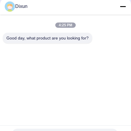
উপাদান বেধ 1.2mm স্তম্ভ গঠন মেশিন স্তম্ভ আকার 70 * 100mm
Dixun
ইনলেট 6.5mm আউটলেট 2.7mm তামা তারের অঙ্কন মেশিন গতি 180m / মিনিট
মোটর 15kw
4:25 PM
মোটর 15kw ইস্পাত তারের অঙ্কন মেশিন পরিবর্তনশীল ফ্রিকোয়েন্সি পলি প্রকার
Good day, what product are you looking for?
সব
তারের জাল Eldালাই 
জাল Ldালাই মেশিন চাঙ্গা
মেশিন
জাল প্যানেল Eldালাই 
বেড়া জাল Ldালাই মেশিন
মেশিন
স্থির নট বেড়া মেশিন
নির্মাণ জাল Eldালাই মেশিন
রোল জাল Ldালাই মেশিন
ঝালাই তারের জাল মেশিন