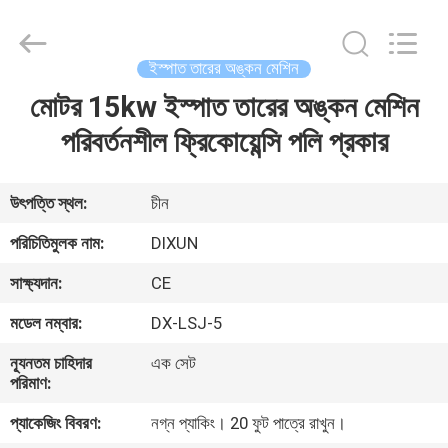
Dixun
Wire
Mesh
Products
Co.,
ইস্পাত তারের অঙ্কন মেশিন
Ltd.
All
মোটর 15kw ইস্পাত তারের অঙ্কন মেশিন
বাড়ি
Rights
Reserved.
পরিবর্তনশীল ফ্রিকোয়েন্সি পলি প্রকার
পণ্য
উৎপত্তি স্থল:
চীন
ভিআর
পরিচিতিমুলক নাম:
DIXUN
শো
সাক্ষ্যদান:
CE
মডেল নম্বার:
DX-LSJ-5
আমাদের
ন্যূনতম চাহিদার
এক সেট
সম্পর্কে
পরিমাণ:
প্যাকেজিং বিবরণ:
নগ্ন প্যাকিং। 20 ফুট পাত্রে রাখুন।
কারখানা