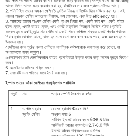
এটি প্রধানত পাতলা তারের ব্যাসার্ধ অঙ্কনের জন্য ব্যবহৃত হয়।সমাপ্ত কালো annealing
তারের নির্মাণ তারের জন্য ব্যবহার করা হয়, বাঁধাইয়ের তার এবং গ্যালভানাইজড তার।
2. পলি টাইপ তারের অঙ্কন মেশিন বৈদ্যুতিক নিয়ন্ত্রণ সিস্টেম দিয়ে সজ্জিত করা হয়। এই
ধরনের অঙ্কন মেশিন অপারেশন নিরাপদ, কম গোলমাল, এবং উচ্চ effciency হয়।
3. আমাদের তারের অঙ্কন মেশিন একটি প্রধান গিয়ার বক্স, একটি ডাই বক্স, একটি গাইড
হুইল ফ্রেম, একটি তারের ফ্রেম, এবং একটি বৈদ্যুতিক নিয়ন্ত্রণ সিস্টেম গঠিত।প্রতিটি
অঙ্কন ড্রাম একটি ব্র্যান্ড নাম মোটর যা একটি গিয়ার কাপলিং মাধ্যমে একটি প্রথম পর্যায়ের
গিয়ার হ্রাস ঘোরাতে আছে, যাতে ড্রাম ঘোরানো এবং কাজ করতে পারে, এবং অঙ্কন ড্রাম
উল্লম্ব হয়।
4মেশিনের কমন পৃষ্ঠের নকশা মেশিনের সামগ্রিক কর্মক্ষমতাকে অসামান্য করে তোলে, যা
অপারেশনের জন্য অনুকূল।
5এক্সটেনশন হুইল বৈজ্ঞানিকভাবে তারের প্রসারিততা উন্নত করার জন্য অক্ষের দূরত্ব বিতরণ
করে।
6. এক্সটেনশন হুইলের শক্তি সমান।
7. লেয়ারটি ভাল শক্তির সাথে তৈরি করা হয়।
ইস্পাত তারের আঁকা মেশিনের প্রযুক্তিগত পরামিতিঃ
পয়েন্ট
নাম
পণ্যের স্পেসিফিকেশন ও বর্ণনা
1
৬ পলি ওয়্যার
রোলের ব্যাসার্ধ:Φ
৫৫০ মিমি
ড্রয়িং মেশিন
অঙ্কন সময়ঃ6
সর্বাধিক ইনলেট তারের ব্যাসার্ধঃΦ
6.5 মিমি
আউটলেট তারের ব্যাসার্ধ:Φ
2.7-6.0 মিমি
ইনলেট তারের শক্তিঃ≤
৬০০ এমপিএ