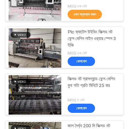
ম্যাপ
MOQ:এক সেট
এখন অনুসন্ধান করুন
PRIVACY
33
POLICY
Plc ক্যাটেল উইভিং ফিক্সড নট
স্থির নট বেড়া মেশিন
ফেন্স মেশিন লাইন ওয়্যার স্পেস 3
ইঞ্চি
MOQ:এক সেট
যোগাযোগ
ফিক্সড নট গ্রাসল্যান্ড ফেন্স মেশিন
23
বুনা গতি প্রতি মিনিটে 25 বার
নির্মাণ জাল eldালাই
MOQ:1 সেট
মেশিন
যোগাযোগ
জাল দৈর্ঘ্য 200 মি ফিক্সড নট