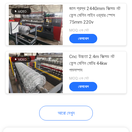
জাল প্রস্থ 2440mm ফিক্সড নট
8
ফেন্স মেশিন লাইন ওয়্যার স্পেস
ইস্পাত গ্রেটিং ওয়েল্ডিং
75mm 220v
MOQ:এক সেট
মেশিন
যোগাযোগ
Cnc উচ্চতা 2.4m ফিক্সড নট
ফেন্স মেশিন মোটর 44kw
পশুসম্পদ
21
MOQ:এক সেট
যোগাযোগ
রেজার কাঁটাতারের যন্ত্র
আরো দেখুন