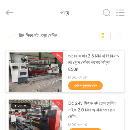
Dixun
Wire
Mesh
পণ্য
Products
Co.,
Ltd.
All
বাড়ি
Rights
101
Reserved.
চীন স্থির নট বেড়া মেশিন
তারের জাল eldালাই
পণ্য
মেশিন
HOT
তারের আকার 2.6 মিমি হরিণ ফিক্সড
নট ফেন্স মেশিন প্রসার্য শক্তি
ভিআর
850n
শো
MOQ:এক সেট
এখন অনুসন্ধান করুন
70
আমাদের
HOT
Dc 24v ফিক্সড নট ফেন্স মেশিন
সম্পর্কে
জাল ldালাই মেশিন চাঙ্গা
সাইজ 2.0 মিমি অ্যানিমেল ফেন্স
মেকিং
কারখানা
MOQ:এক সেট