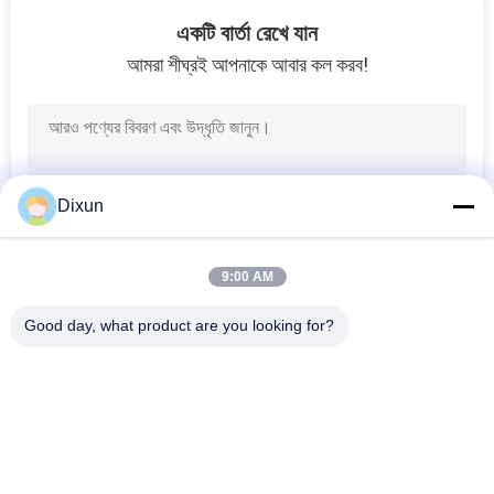
15
একটি বার্তা রেখে যান
চেইন লিঙ্ক বেড়া তৈরীর
আমরা শীঘ্রই আপনাকে আবার কল করব!
মেশিন
Dixun
22
9:00 AM
ইস্পাত তারের অঙ্কন মেশিন
Good day, what product are you looking for?
সব
তারের জাল Eldালাই 
জাল Ldালাই মেশিন চাঙ্গা
মেশিন
9