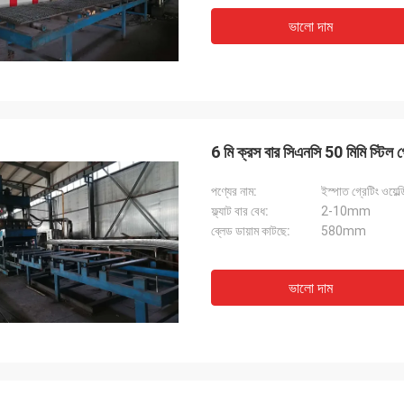
ভালো দাম
6 মি ক্রস বার সিএনসি 50 মিমি স্টিল গ
পণ্যের নাম:
ইস্পাত গ্রেটিং ওয়েল্
ফ্ল্যাট বার বেধ:
2-10mm
ব্লেড ডায়াম কাটছে:
580mm
ভালো দাম