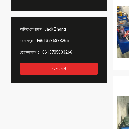
ব্যক্তি যোগাযোগ :
Jack Zhang
ফোন নম্বর :
+8613785833266
হোয়াটসঅ্যাপ :
+8613785833266
যোগাযোগ