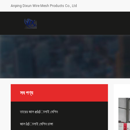
Anping Dixun Wire Mesh Products Co., Ltd
সব পণ্য
তারের জাল eldালাই মেশিন
জাল ldালাই মেশিন চাঙ্গা