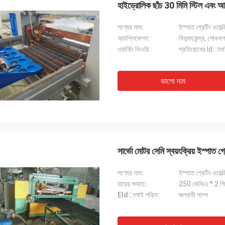
হাইড্রোলিক ছাঁচ 30 মিমি স্টিল এবং আয
পণ্যের নাম:
ইস্পাত গ্রেটিং ওয়েল্
অ্যাপ্লিকেশন:
বিদ্যুৎকেন্দ্র, শোধনা
ওয়ার্কিং থিওরি:
প্রতিরোধের ldাল
ভালো দাম
সার্ভো মোটর সেমি স্বয়ংক্রিয় ইস্পাত গ্র
পণ্যের নাম:
ইস্পাত গ্রেটিং ওয়েল্
হারের ক্ষমতা:
250 কেভিএ * 2 প
Eldালাই শক্তি:
জলবাহী পাম্প