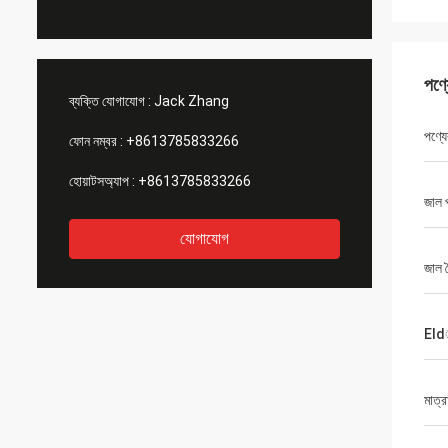
পণ্
ব্যক্তি যোগাযোগ :
Jack Zhang
পণ্যে
ফোন নম্বর :
+8613785833266
হোয়াটসঅ্যাপ :
+8613785833266
জাল প
যোগাযোগ
জাল দৈ
Eldা
মাত্র