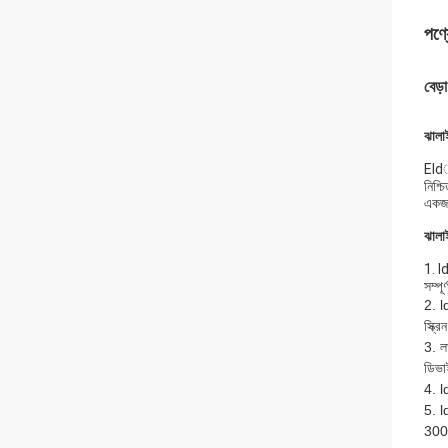
পণ্য
বেড়
ঝালা
Eldা
নিশ্
একজন 
ঝালাই
1. l
সম্পূ
2. l
স্ক্
3. ল
ডিভা
4. 
5. l
300 