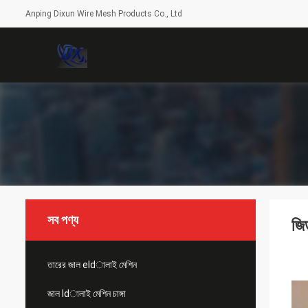
Anping Dixun Wire Mesh Products Co., Ltd
সব পণ্য
জি
তারের জাল eldালাই মেশিন
জাল ldালাই মেশিন চাঙ্গা