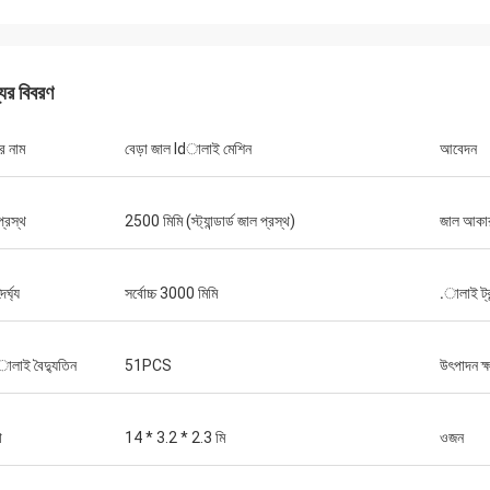
যের বিবরণ
র নাম
বেড়া জাল ldালাই মেশিন
আবেদন
্রস্থ
2500 মিমি (স্ট্যান্ডার্ড জাল প্রস্থ)
জাল আকা
র্ঘ্য
সর্বোচ্চ 3000 মিমি
.ালাই ট্র
লাই বৈদ্যুতিন
51PCS
উৎপাদন ক্
া
14 * 3.2 * 2.3 মি
ওজন