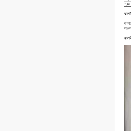
শ্রম
ঝালা
বাঁকা
অঞ্চল
ঝালাই