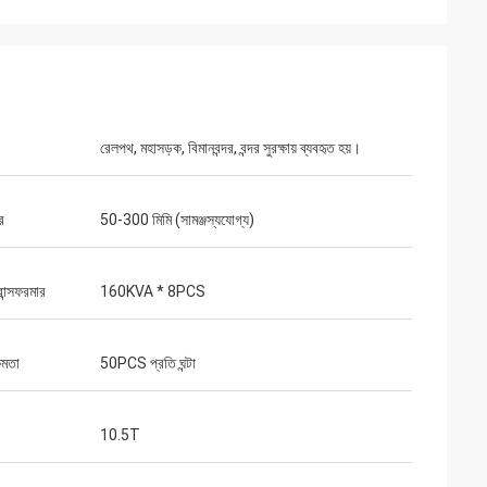
রেলপথ, মহাসড়ক, বিমানবন্দর, বন্দর সুরক্ষায় ব্যবহৃত হয়।
র
50-300 মিমি (সামঞ্জস্যযোগ্য)
ান্সফরমার
160KVA * 8PCS
ষমতা
50PCS প্রতি ঘন্টা
10.5T