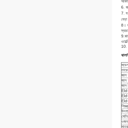
আকার
6. ঝ
7. য
বেড়া
8।
স্বয
9.
ঝা
ওয়ে
10. 
ঝালা
মডে
তারে
জাল 
জাল
জাল দ
Eld
Eldা
Eld
নিয়ন্
উৎপা
মোটর
ওজন
মাত্র