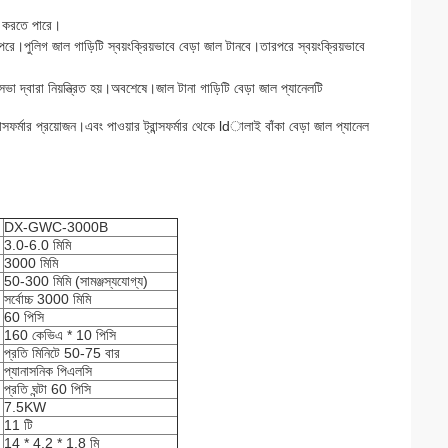
দন করতে পারে।
ে।পুলিগ জাল গাড়িটি স্বয়ংক্রিয়ভাবে বেড়া জাল টানবে।তারপরে স্বয়ংক্রিয়ভাবে
সভা দ্বারা নিয়ন্ত্রিত হয়।অবশেষে।জাল টানা গাড়িটি বেড়া জাল প্যানেলটি
্মার প্রয়োজন।এবং পাওয়ার ট্রান্সফর্মার থেকে ldালাই বাঁকা বেড়া জাল প্যানেল
DX-GWC-3000B
3.0-6.0 মিমি
3000 মিমি
50-300 মিমি (সামঞ্জস্যযোগ্য)
সর্বোচ্চ 3000 মিমি
60 পিসি
160 কেভিএ * 10 পিসি
প্রতি মিনিটে 50-75 বার
প্যানাসনিক পিএলসি
প্রতি ঘন্টা 60 পিসি
7.5KW
11 টি
14 * 4.2 * 1.8 মি