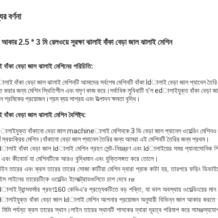
ের বর্ণনা
া আকার 2.5 * 3 মি রেলওয়ে সুরক্ষা ঝালাই বাঁকা বেড়া জাল ঝালাই মেশিন
ই বাঁকা বেড়া জাল ঝালাই মেশিনের পরিচিতি:
লাই বাঁকা বেড়া জাল ঝালাই মেশিনটি আমাদের সর্বশেষ মেশিনটি বাঁকা ldালাই বেড়া জাল প্যানেল তৈরি
চিত করার জন্য মেশিন স্থিতিশীল এবং মসৃণ কাজ করে।সর্বাধিক সুবিধাটি হ'ল edালাইযুক্ত বাঁকা বেড়
শ্রমিকের প্রয়োজন।শ্রম ব্যয় সাশ্রয় এবং উত্পাদন ক্ষমতা বৃদ্ধি।
 বাঁকা বেড়া জাল ঝালাই মেশিন বৈশিষ্ট্য:
dালাইযুক্ত বাঁকানো বেড়া জাল machineালাই মেশিনকে 3 ডি বেড়া জাল প্যানেল ওয়েল্ডিং মেশিনও বল
র্ণ স্বয়ংক্রিয় মেশিন।বাঁকানো বেড়া জাল প্যানেল তৈরির জন্য আমরা এই মেশিনটি তৈরির জন্য প্রথম।
dালাই বাঁকা বেড়া জাল ldালাই মেশিন গ্রহণ
সেন্ট-নিয়ন্ত্রণ এবং ldালাইয়ের সময় প্যানাসোনিক প
রিন এবং কীবোর্ড যা মেশিনটিকে আরও বুদ্ধিমান এবং যুক্তিসঙ্গত করে তোলে।
াইন তারের এবং ক্রস তারের তারের সোজা কাটিয়া মেশিন দ্বারা প্রাক কাটা হয়, তারপরে ফড়িং ডিভাইস
ইস লাইনের তারেরটিকে ওয়েল্ডিং ইলেক্ট্রোডগুলিতে চাপ দেবে re
ldালাই
ট্রান্সফর্মার গ্রহণ
160 কেভিএ'র প্রত্যেকটিতে বড় শক্তি, যা ভাল অবস্থায় ওয়েল্ডিংয়ের মা
dালাইযুক্ত বাঁকা বেড়া জাল ldালাই মেশিন আপনার প্রয়োজন অনুযায়ী বিভিন্ন জাল আকার করতে 
মিমি পর্যন্ত ক্রস তারের স্থান।লাইন তারের স্থানটি শাসকের দ্বারা দূরত্ব পরিমাপ করে সামঞ্জস্যযো