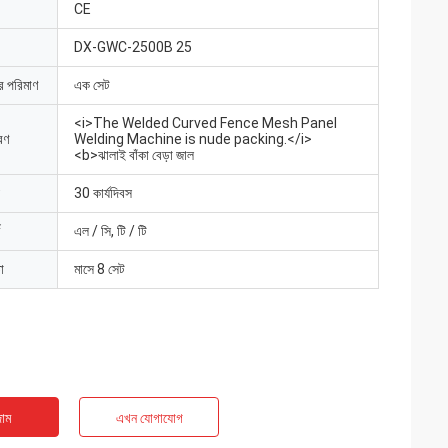
CE
DX-GWC-2500B 25
ার পরিমাণ
এক সেট
<i>The Welded Curved Fence Mesh Panel
রণ
Welding Machine is nude packing.</i>
<b>ঝালাই বাঁকা বেড়া জাল
30 কার্যদিবস
এল / সি, টি / টি
া
মাসে 8 সেট
াম
এখন যোগাযোগ