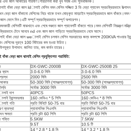
 এবং জাল আকারের পরিমাণ।পরিচালনা করা খুব সহজ এবং সুবিধাজনক।
ালাই বাঁকা বেড়া জাল ldালাই মেশিন নমন মেশিন সজ্জিত 3 ডি বেড়া প্যানেল স্বয়ংক্রিয়ভাবে উত্পা
খন বেড়া জাল বাঁকানো মেশিনের নিচে থাকে তখন মোড়কৃত মাহচাইন স্বয়ংক্রিয়ভাবে জাল বাঁকবে।নমন পর
 জাল ফেলে দিন।এটি সম্পূর্ণ স্বয়ংক্রিয়ভাবে সম্পূর্ণ অপারেশন।
নমনকারী মেশিনটি মাঝখানে এবং শেষে শুরুতে জাল প্যানেলটি বাঁকতে পারে।নমন মেশিনটি নিয়ন্ত্রণ মন্ত্রি
়ংক্রিয়ভাবে টেনে আনবে nd এবং জাল জাল গাড়িতে স্বয়ংক্রিয়ভাবে নেমে আসে।
লাই বাঁকা বেড়া জাল weালাই মেশিন চলমান মেশিন সরবরাহের জন্য কমপক্ষে 200KVA পাওয়ার ট্রান্সফর
ল্ডিং মেশিনের দূরত্ব 100 মিটারের কম হওয়া উচিত।
উপযুক্ত উপাদান: জালিত তার, কম কার্বন তারের।
ই বাঁকা বেড়া জাল ঝালাই মেশিন প্রযুক্তিগত পরামিতি:
ল
DX-GWC-2000B
DX-GWC-2500B 25
র ব্যাস
3.0-6.0 মিমি
3.0-6.0 মিমি
প্রস্থ
2000 মিমি
2500 মিমি
 আকার
50-300 মিমি (সামঞ্জস্যযোগ্য)
50-300 মিমি (সামঞ্জস্যযোগ্য)
ৈর্ঘ্য
সর্বোচ্চ 3000 মিমি
সর্বোচ্চ 3000 মিমি
ালাই দাগ
40PCS
50PCS
লাই ট্রান্সফরমার
160 কেভিএ * 5 পিসি
160 কেভিএ * 8 পিসি
ালাই গতি
প্রতি মিনিটে 50-75 বার
প্রতি মিনিটে 50-75 বার
ত্রণ ব্যবস্থা
প্যানাসনিক পিএলসি
প্যানাসনিক পিএলসি
দন ক্ষমতা
প্রতি ঘন্টা 60 পিসি
প্রতি ঘন্টা 60 পিসি
 শক্তি
5.5KW
7.5KW
9.5T
10.5 টি
া
14 * 2.8 * 1.8 মি
14 * 3.2 * 1.8 মি