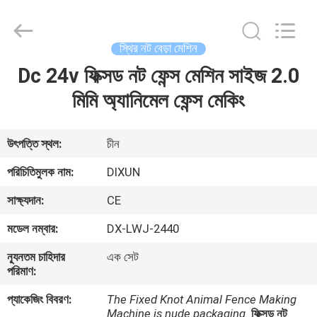
Dixun
Wire
Mesh
Products
Co.,
স্থির নট বেড়া মেশিন
Ltd.
All
Dc 24v ফিক্সড নট ফেন্স মেশিন সাইজ 2.0
বাড়ি
Rights
Reserved.
মিমি অ্যানিমেল ফেন্স মেকিং
পণ্য
উৎপত্তি স্থল:
চীন
ভিআর
পরিচিতিমুলক নাম:
DIXUN
শো
সাক্ষ্যদান:
CE
মডেল নম্বার:
DX-LWJ-2440
আমাদের
ন্যূনতম চাহিদার
এক সেট
সম্পর্কে
পরিমাণ:
প্যাকেজিং বিবরণ:
The Fixed Knot Animal Fence Making
কারখানা
Machine is nude packaging.
ফিক্সড নট