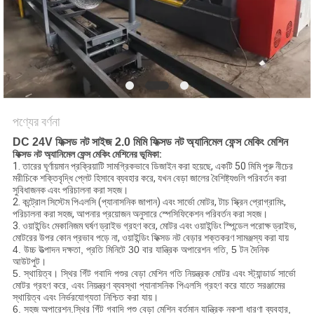
ম্যাপ
PRIVACY
POLICY
পণ্যের বর্ণনা
DC 24V ফিক্সড নট সাইজ 2.0 মিমি ফিক্সড নট অ্যানিমেল ফেন্স মেকিং মেশিন
ফিক্সড নট অ্যানিমেল ফেন্স মেকিং মেশিনের ভূমিকা:
1. তারের ঘূর্ণায়মান প্রক্রিয়াটি সামগ্রিকভাবে ডিজাইন করা হয়েছে, একটি 50 মিমি পুরু নীচের
মরীচিকে শক্তিবৃদ্ধি প্লেট হিসাবে ব্যবহার করে, যখন বেড়া জালের বৈশিষ্ট্যগুলি পরিবর্তন করা
সুবিধাজনক এবং পরিচালনা করা সহজ।
2. কন্ট্রোল সিস্টেম পিএলসি (প্যানাসনিক জাপান) এবং সার্ভো মোটর, টাচ স্ক্রিন প্রোগ্রামিং,
পরিচালনা করা সহজ, আপনার প্রয়োজন অনুসারে স্পেসিফিকেশন পরিবর্তন করা সহজ।
3. ওয়াইন্ডিং মেকানিজম ঘর্ষণ ড্রাইভ গ্রহণ করে, মোটর এবং ওয়াইন্ডিং স্পিন্ডেল পরোক্ষ ড্রাইভ,
মোটরের উপর কোন প্রভাব পড়ে না, ওয়াইন্ডিং ফিক্সড নট বেড়ার শক্তকরণ সামঞ্জস্য করা যায়
4. উচ্চ উত্পাদন দক্ষতা, প্রতি মিনিটে 30 বার যান্ত্রিক অপারেশন গতি, 5 টন দৈনিক
আউটপুট।
5. স্থায়িত্ব। স্থির গিঁট গবাদি পশুর বেড়া মেশিন গতি নিয়ন্ত্রক মোটর এবং স্ট্যান্ডার্ড সার্ভো
মোটর গ্রহণ করে, এবং নিয়ন্ত্রণ ব্যবস্থা প্যানাসনিক পিএলসি গ্রহণ করে যাতে সরঞ্জামের
স্থায়িত্ব এবং নির্ভরযোগ্যতা নিশ্চিত করা যায়।
6. সহজ অপারেশন.স্থির গিঁট গবাদি পশু বেড়া মেশিন বর্তমান যান্ত্রিক নকশা ধারণা ব্যবহার,