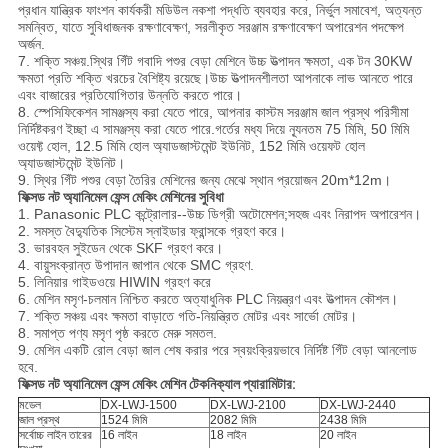
প্রধান যান্ত্রিক ফাংশন কার্যকরী মডিউল নকশা পদ্ধতি ব্যবহার করে, নির্ভুল সমাবেশ, অত্যন্ত
সমন্বিত, যাতে সুবিধাজনক রক্ষণাবেক্ষণ, সরলীকৃত সরঞ্জাম রক্ষণাবেক্ষণ অপারেশন পদক্ষেপ
অর্জন.
7. শক্তি সঞ্চয়.স্থির গিঁট গবাদি পশুর বেড়া মেশিনে উচ্চ উত্পাদন ক্ষমতা, এক টন 30KW
ক্ষমতা প্রতি শক্তি খরচের বৈশিষ্ট্য রয়েছে।উচ্চ উত্পাদনশীলতা আপনাকে লাভ আনতে পারে
এবং বাজারের প্রতিযোগিতার উন্নতি করতে পারে।
8. স্পেসিফিকেশন সামঞ্জস্য করা যেতে পারে, আপনার কাস্টম সরঞ্জাম জাল প্রস্থ পরিসীমা
নির্দিষ্টকরণ ইচ্ছা এ সামঞ্জস্য করা যেতে পারে.গর্তের মধ্য দিয়ে ন্যূনতম 75 মিমি, 50 মিমি
ওয়েফ্ট হোল, 12.5 মিমি হোল অ্যাডজাস্টমেন্ট ইউনিট, 152 মিমি ওয়েফট হোল
অ্যাডজাস্টমেন্ট ইউনিট।
9. স্থির গিঁট পশুর বেড়া তৈরির মেশিনের জন্য মেঝে স্থান প্রয়োজন 20m*12m।
ফিক্সড নট অ্যানিমেল ফেন্স মেকিং মেশিনের সুবিধা
1. Panasonic PLC কন্ট্রোলার--উচ্চ ডিগ্রী অটোমেশন;সহজ এবং নিরাপদ অপারেশন।
2. সমস্ত বৈদ্যুতিক সিস্টেম স্নাইডার ফ্রান্সকে গ্রহণ করে।
3. ভারবহন সুইডেন থেকে SKF গ্রহণ করে।
4. বায়ুসংক্রান্ত উপাদান জাপান থেকে SMC গ্রহণ.
5. লিনিয়ার গাইডওয়ে HIWIN গ্রহণ করে
6. মেশিন মসৃণ-চলমান নিশ্চিত করতে অত্যাধুনিক PLC নিয়ন্ত্রণ এবং উত্পাদন কৌশল।
7. শক্তি সঞ্চয় এবং ক্ষমতা বাড়াতে গতি-নিয়ন্ত্রিত মোটর এবং সার্ভো মোটর।
8. সমাপ্ত পণ্য মসৃণ পৃষ্ঠ করতে মেরু সমতল.
9. মেশিন একটি রোল বেড়া জাল শেষ করার পরে স্বয়ংক্রিয়ভাবে নির্দিষ্ট গিঁট বেড়া আনলোড
হবে.
ফিক্সড নট অ্যানিমেল ফেন্স মেকিং মেশিন টেকনিক্যাল প্যারামিটার:
মডেল
DX-LWJ-1500
DX-LWJ-2100
DX-LWJ-2440
জাল প্রস্থ
1524 মিমি
2082 মিমি
2438 মিমি
সর্বোচ্চ লাইন তারের
16 লাইন
18 লাইন
20 লাইন