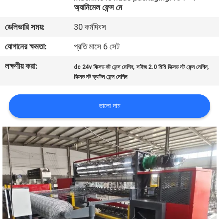
অ্যানিমেল ফেন্স মে
ভ্রমণ
ডেলিভারি সময়:
30 কর্মদিবস
মান
যোগানের ক্ষমতা:
প্রতি মাসে 6 সেট
নিয়ন্ত্রণ
লক্ষণীয় করা:
,
,
dc 24v ফিক্সড নট ফেন্স মেশিন
সাইজ 2.0 মিমি ফিক্সড নট ফেন্স মেশিন
ফিক্সড নট ক্যাটল ফেন্স মেশিন
যোগাযোগ
করুন
ভালো দাম
উদ্ধৃতির
জন্য
আবেদন
সাইট