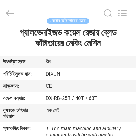
Dixun
Wire
Mesh
Products
Co.,
রেজার কাঁটাতারের যন্ত্র
Ltd.
All
গ্যালভেনাইজড কয়েল রেজার ব্লেড
বাড়ি
Rights
Reserved.
কাঁটাতারের মেকিং মেশিন
পণ্য
উৎপত্তি স্থল:
চীন
ভিআর
পরিচিতিমুলক নাম:
DIXUN
শো
সাক্ষ্যদান:
CE
মডেল নম্বার:
DX-RB-25T / 40T / 63T
আমাদের
ন্যূনতম চাহিদার
এক সেট
সম্পর্কে
পরিমাণ:
প্যাকেজিং বিবরণ:
1. The main machine and auxiliary
কারখানা
equipments will be with plastic