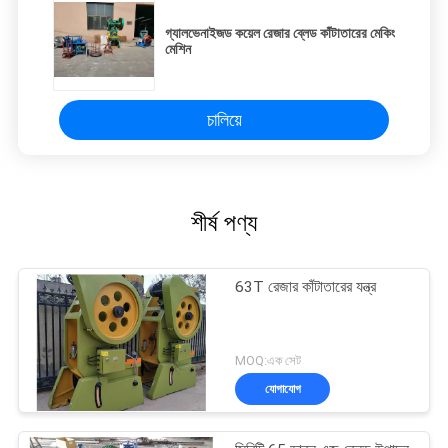
গ্যালভেনাইজড কয়েল রেজার ব্লেড কাঁটাতারের মেকিং
মেশিন
চালিয়ে
শীর্ষ পণ্য
63T রেজার কাঁটাতারের যন্ত্র
MOQ:এক সেট
যোগাযোগ