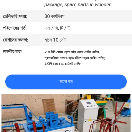
package, spare parts in wooden
ভ্রমণ
ডেলিভারি সময়:
30 কার্যদিবস
মান
পরিশোধের শর্ত:
এল / সি, টি / টি
নিয়ন্ত্রণ
যোগানের ক্ষমতা:
মাসে 10 সেট
লক্ষণীয় করা:
,
2.9 মিমি রেজার ব্লেড কাটা ওয়্যার মেকিং মেশিন
যোগাযোগ
,
গ্যাভালাইজড রেজার ব্লেড কাঁটাত ওয়্যার মেকিং মেশিন
করুন
4KW রেজার তারের তৈরি মেশিন
ভালো দাম
উদ্ধৃতির
জন্য
আবেদন
সাইট