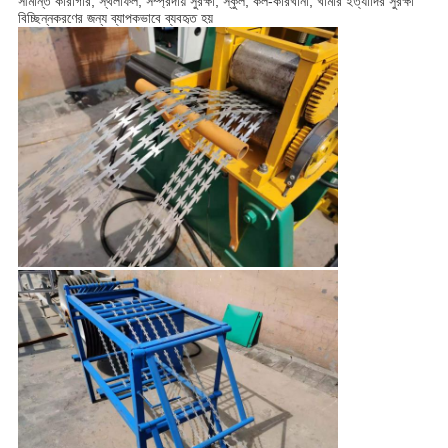
সীমান্ত কারাগার, স্থলফিল, সম্প্রদায় সুরক্ষা, স্কুল, কল-কারখানা, খামার ইত্যাদির সুরক্ষা
বিচ্ছিন্নকরণের জন্য ব্যাপকভাবে ব্যবহৃত হয়