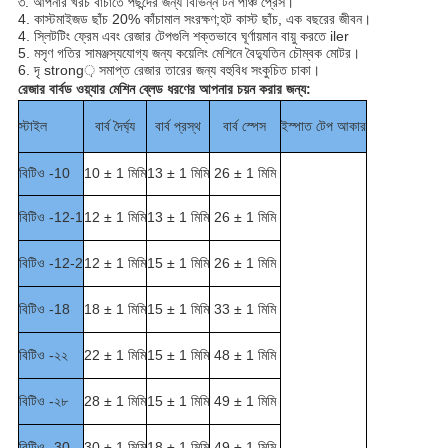
৩. আপনার খরচ বাঁচাতে পছন্দের জন্য বিভিন্ন টন পাঞ্চ প্রেস।
4. কাস্টমাইজড ছাঁচ 20% কাঁচামাল সংরক্ষণ;হট কাস্ট ছাঁচ, এক বছরের জীবন।
4. স্লিটটিং ফ্রেম এবং রেজার টেপগুলি শক্তভাবে ঘূর্ণায়মান বায়ু করতে iler
5. মসৃণ গতির সামঞ্জস্যযোগ্য জন্য কয়েলিং মেশিনে বৈদ্যুতিন চৌম্বক মোটর।
6. দৃ strong় সমাপ্ত রেজার তারের জন্য বহুবিধ সংকুচিত চাকা।
রেজার বার্বড ওয়্যার মেশিন ব্লেড ধরণের আপনার চয়ন করার জন্য:
স্টাইল
বার্ব দৈর্ঘ্য
বার্ব প্রস্থ
বার্ব স্পেস
ইস্পাত টেপ আকার
বিটিও -10
10 ± 1 মিমি
13 ± 1 মিমি
26 ± 1 মিমি
বিটিও -12-1
12 ± 1 মিমি
13 ± 1 মিমি
26 ± 1 মিমি
বিটিও -12-2
12 ± 1 মিমি
15 ± 1 মিমি
26 ± 1 মিমি
বিটিও -18
18 ± 1 মিমি
15 ± 1 মিমি
33 ± 1 মিমি
বিটিও -২২
22 ± 1 মিমি
15 ± 1 মিমি
48 ± 1 মিমি
বিটিও -২৮
28 ± 1 মিমি
15 ± 1 মিমি
49 ± 1 মিমি
বিটিও -30
30 ± 1 মিমি
18 ± 1 মিমি
49 ± 1 মিমি