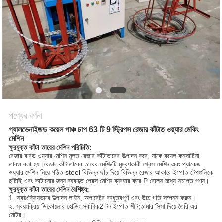
ম্যাপ
PRIVACY
POLICY
পণ্যের বর্ণনা
গ্যালভেনাইজড কয়েল পাঞ্চ চাপ 63 টি 9 স্ট্রিপস রেজার কাঁটাত ওয়্যার মেকিং
মেশিন
ক্ষুরযুক্ত কাঁটা তারের মেশিন পরিচিতি:
রেজার বার্বড ওয়্যার মেশিন মূলত রেজার কাঁটাতারের উত্পাদন করে, যাকে কয়েল কনসার্টিনা 
তারও বলা হয়।রেজার কাঁটাতারের তারের মেশিনটি মুদ্রণকারী প্রেস মেশিন এবং প্যাকেজ 
ওয়্যার মেশিন নিয়ে গঠিত steel বিভিন্ন ছাঁচ দিয়ে বিভিন্ন রেজার আকারে ইস্পাত টেপগুলিকে 
ছাঁটাই এবং কাটানোর জন্য ব্যবহৃত প্রেস মেশিন ব্যবহার করে P রোলস মধ্যে সমাপ্ত পণ্য।
ক্ষুরযুক্ত কাঁটা তারের মেশিন বৈশিষ্ট্য:
1. স্বয়ংক্রিয়ভাবে উত্পাদন লাইন, অপারেটর বন্ধুত্বপূর্ণ এবং উচ্চ গতি সম্পন্ন করুন।
২. স্বয়ংক্রিয় ডিকোয়লার হোল্ডিং সর্বাধিক2 টন ইস্পাত শীট;তামার সিসা দিয়ে তৈরি এর 
মোটর।