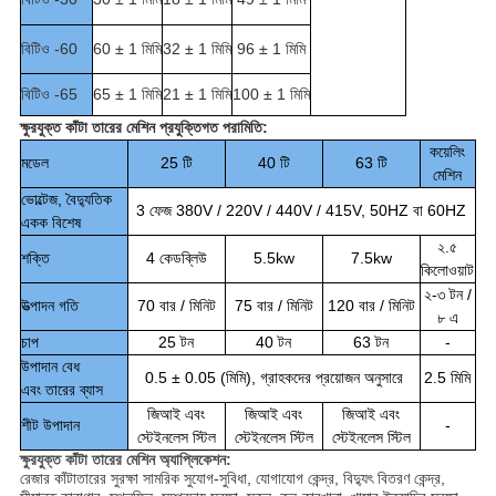
বিটিও -60
60 ± 1 মিমি
32 ± 1 মিমি
96 ± 1 মিমি
বিটিও -65
65 ± 1 মিমি
21 ± 1 মিমি
100 ± 1 মিমি
ক্ষুরযুক্ত কাঁটা তারের মেশিন প্রযুক্তিগত পরামিতি:
কয়েলিং
মডেল
25 টি
40 টি
63 টি
মেশিন
ভোল্টেজ, বৈদ্যুতিক
3 ফেজ 380V / 220V / 440V / 415V, 50HZ বা 60HZ
একক বিশেষ
২.৫
শক্তি
4 কেডব্লিউ
5.5kw
7.5kw
কিলোওয়াট
২-৩ টন /
উত্পাদন গতি
70 বার / মিনিট
75
বার / মিনিট
120 বার / মিনিট
৮ এ
চাপ
25 টন
40 টন
63 টন
-
উপাদান বেধ
0.5 ± 0.05 (মিমি), গ্রাহকদের প্রয়োজন অনুসারে
2.5 মিমি
এবং তারের ব্যাস
জিআই
এবং
জিআই এবং
জিআই এবং
শীট উপাদান
-
স্টেইনলেস স্টিল
স্টেইনলেস স্টিল
স্টেইনলেস স্টিল
ক্ষুরযুক্ত কাঁটা তারের মেশিন অ্যাপ্লিকেশন:
রেজার কাঁটাতারের সুরক্ষা সামরিক সুযোগ-সুবিধা, যোগাযোগ কেন্দ্র, বিদ্যুৎ বিতরণ কেন্দ্র,