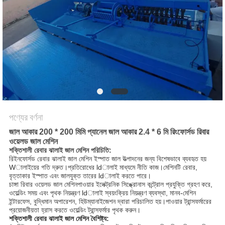
ম্যাপ
PRIVACY
POLICY
পণ্যের বর্ণনা
জাল আকার 200 * 200 মিমি প্যানেল জাল আকার 2.4 * 6 মি রিংফোর্সড রিবার
ওয়েলড জাল মেশিন
শক্তিশালী রেবার ঝালাই জাল মেশিন পরিচিতি:
রিইনফোর্সড রেবার ঝালাই জাল মেশিন
ইস্পাত জাল উত্পাদনের জন্য বিশেষভাবে ব্যবহৃত হয়
Wালাইয়ের গতি দ্রুত।প্রতিরোধের ldালাই মাধ্যমে নীতি কাজ।মেশিনটি রেবার,
বৃত্তাকার ইস্পাত এবং জালযুক্ত তারের ldালাই করতে পারে।
চাঙ্গা রিবার ওয়েলড জাল মেশিন
পাওয়ার ইলেক্ট্রনিক সিঙ্ক্রোনাস কন্ট্রোল প্রযুক্তি গ্রহণ করে,
ওয়েল্ডিং সময় এবং পৃথক নিয়ন্ত্রণ ldালাই স্বয়ংক্রিয় নিয়ন্ত্রণ ব্যবস্থা, মানব-মেশিন
ইন্টারফেস, বুদ্ধিমান অপারেশন, হিউম্যানাইজেশন দ্বারা পরিচালিত হয়।পাওয়ার ট্রান্সফর্মারের
প্রয়োজনীয়তা হ্রাস করতে ওয়েল্ডিং ট্রান্সফর্মার পৃথক করুন।
শক্তিশালী রেবার ঝালাই জাল মেশিন বৈশিষ্ট্য: