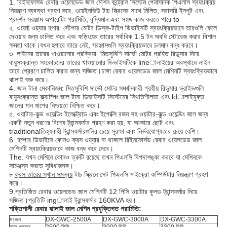
1. রিইনফোর্সড রেবার ওয়েলডেড জাল মেশিন কন্ট্রোল সিস্টেম পেনাসনিক পিএলসি স্বয়ংক্রিয়
নিয়ন্ত্রণ ব্যবস্থা গ্রহণ করে, ওয়েইনভিউ টাচ স্ক্রিনের সাথে মিলিত, সরাসরি ইনপুট এবং
প্রদর্শন সরঞ্জাম অপারেটিং পরামিতি, বুদ্ধিমান এবং সহজ কাজ করতে পারে to
২. ওয়েফ্ট ওয়্যার হপার: স্টেপার মোটর ডিস্ক-টাইপ ডিভাইসটি স্বয়ংক্রিয়ভাবে তারগুলি ফেলে
দেওয়ার জন্য চালিত করে এবং ফড়িংয়ের তারের সর্বাধিক 1.5 টন অবধি স্টোরেজ করার বিশাল
ক্ষমতা থাকে।যখন হুপারে তারে নেই, সরঞ্জামগুলি স্বয়ংক্রিয়ভাবে চলমান বন্ধ করবে।
৩. লাইনের তারের খাওয়ানোর প্রক্রিয়া: মিতসুবিশি সার্ভো মোটর গ্রহিত রিডুসার দিয়ে
বায়ুসংক্রান্ত সংকোচনের তারের খাওয়ানোর ডিভাইসটিকে lineালাইয়ের অবস্থানে লাইন
তারে প্রেরণে চালিত করার জন্য সজ্জিত।চাঙ্গা রেবার ওয়েলডেড জাল মেশিনটি স্বয়ংক্রিয়ভাবে
ঝালাই শুরু করে।
4. জাল টানা মেকানিজম: মিতসুবিশি সার্ভো মোটর সমর্থনকারী গ্রহীয় রিডুসার ড্রাইভগুলি
বায়ুসংক্রান্ত ক্ল্যাম্পিং জাল টানা ডিভাইসটি সিস্টেমের স্থিতিশীলতা এবং ldালাইযুক্ত
জালের মান মাপের নিশ্চয়তা নিশ্চিত করে।
৫. ওয়াটার-কুল্ড ওয়েল্ডিং ইলেক্ট্রোড এবং ইপোক্সি রজন সহ ওয়াটার-কুল্ড ওয়েল্ডিং জাল জন্য
একটি নতুন ধরণের বিশেষ ট্রান্সফর্মার গ্রহণ করা হয়, যা আকারে ছোট এবং
traditionalতিহ্যবাহী ট্রান্সফর্মারগুলির চেয়ে সুরক্ষা এবং নির্ভরযোগ্যতার চেয়ে বেশি।
6. হম্পার ডিভাইসে কোনও ক্রস ওয়্যার না থাকলে রিইনফোর্সড রেবার ওয়েলডেড জাল
মেশিনটি স্বয়ংক্রিয়ভাবে কাজ বন্ধ করে দেবে।
The. যখন মেশিনে কোনও ত্রুটি রয়েছে তখন পিএলসি বিপদাশঙ্কা করবে যা মেশিনকে
সামঞ্জস্য করতে সুবিধাজনক।
৮
ক্রস তারের স্থান সমন্বয়
টাচ স্ক্রিনে সেট পিএলসি মাইক্রো কম্পিউটার নিয়ন্ত্রণ গ্রহণ
করে।
9.প্রতিষ্ঠিত রেবার ওয়েলডেড জাল মেশিনটি 12 পিসি ওয়াটার কুলড ট্রান্সফর্মার দিয়ে
সজ্জিত।প্রতিটি ingালাই ট্রান্সফর্মার 160KVA হয়।
শক্তিশালী রেবার ঝালাই জাল মেশিন প্রযুক্তিগত পরামিতি:
মডেল
DX-GWC-2500A
DX-GWC-3000A
DX-GWC-3300A