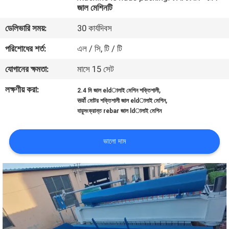
জাল মেশিনটি
ভ্রমণ
ডেলিভারি সময়:
30 কার্যদিবস
মান
পরিশোধের শর্ত:
এল / সি, টি / টি
নিয়ন্ত্রণ
যোগানের ক্ষমতা:
মাসে 15 সেট
লক্ষণীয় করা:
,
2.4 মি জাল eldালাই মেশিন শক্তিশালী
যোগাযোগ
,
सर्वो মোটর শক্তিশালী জাল eldালাই মেশিন
করুন
বায়ুসংক্রান্ত rebar জাল ldালাই মেশিন
ভালো দাম
উদ্ধৃতির
জন্য
আবেদন
সাইট