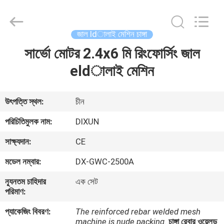
Dixun
Wire
Mesh
Products
Co.,
জাল ldালাই মেশিন চাঙ্গা
Ltd.
All
সার্ভো মোটর 2.4x6 মি রিংফোর্সিং জাল
বাড়ি
Rights
Reserved.
eldালাই মেশিন
পণ্য
উৎপত্তি স্থল:
চীন
ভিআর
পরিচিতিমুলক নাম:
DIXUN
শো
সাক্ষ্যদান:
CE
মডেল নম্বার:
DX-GWC-2500A
আমাদের
ন্যূনতম চাহিদার
এক সেট
সম্পর্কে
পরিমাণ:
প্যাকেজিং বিবরণ:
The reinforced rebar welded mesh
কারখানা
machine is nude packing.
চাঙ্গা রেবার ওয়েলড