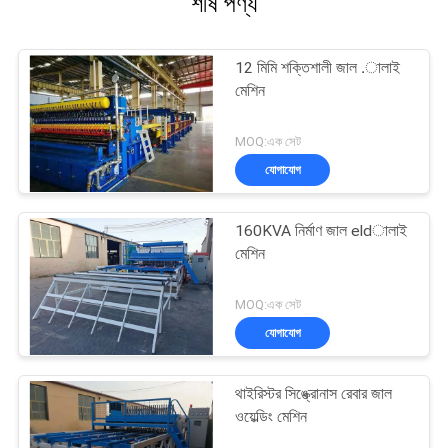
শীর্ষ পণ্য
12 মিমি শক্তিশালী জাল .ালাই
মেশিন
MOQ:এক সেট
যোগাযোগ
160KVA নির্মাণ জাল eldালাই
মেশিন
MOQ:এক সেট
যোগাযোগ
থাইরিস্টর সিঙ্ক্রোনাস রেবার জাল
ওয়েল্ডিং মেশিন