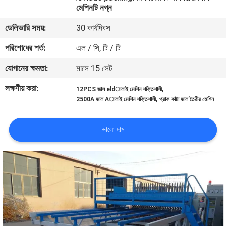
মেশিনটি নগ্ন
ভ্রমণ
ডেলিভারি সময়:
30 কার্যদিবস
মান
পরিশোধের শর্ত:
এল / সি, টি / টি
নিয়ন্ত্রণ
যোগানের ক্ষমতা:
মাসে 15 সেট
লক্ষণীয় করা:
,
12PCS জাল eldালাই মেশিন শক্তিশালী
যোগাযোগ
,
2500A জাল Aালাই মেশিন শক্তিশালী
প্রাক কাটা জাল তৈরীর মেশিন
করুন
ভালো দাম
উদ্ধৃতির
জন্য
আবেদন
সাইট