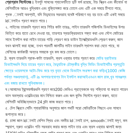
প্রোগ্রাম সিস্টেমের।
ইনপুট সামনের প্যানেলটিতে দুটি ফর্ম রয়েছে, টাচ স্ক্রিন এবং কীবোর্ড যা
মেশিনটিকে আরও বুদ্ধিমান এবং যুক্তিসঙ্গত করে তোলে এবং এটি এক সময়ে টিপতে পারে,
পৃথক
.ালাই
অবশ্যই, যদি বিদ্যুতের সরবরাহ যথেষ্ট পরিমাণে বড় হয় তবে এটি একই সময়ে
ldালাইও গ্রহণ করতে পারে।
২. লাইনের তারগুলি গ্রহণ করে পি
ইর কাটা
তার
s, লাইন তারগুলি পজিশনিং ডিভাইসের উপর
ভিত্তি করে হাতে রেখে দেওয়া হয়, তারপরে স্বয়ংক্রিয়ভাবে শক্ত করা এবং স্টেপ মোটরের
সাথে ইনস্টল করা লাইন তারের গাড়ি প্রেরণ করে ডাউন ইলেক্ট্রোডগুলি প্রেরণ করুন;
জাল
যখন ঝালাই করা হচ্ছে, তখন পরবর্তী জালটির লাইন তারগুলি স্থাপন করা যেতে পারে, যা
মেশিনের কার্যকারী অন্তর সময়কে খুব কম করে তোলে।
3. ক্রস তারগুলি প্রাক-কাটা তারগুলি, ক্রস ওয়্যার হপার গ্রহণ করে
মোটর ড্রাইভার
ডিভাইসগুলি দিয়ে তারের গ্রহণ করে, বৈদ্যুতিক চৌম্বকীয় বৃদ্ধি ফিডিং ডিভাইসটির প্রস্তুতি
দ্য
সংরক্ষণ করা
(1000 কেজি
ক্ষেত্রে ওয়েফসকে অটো-ফিড করে
বৃহত থেকে ডিভাইস
ফড়িং
পর্যন্ত সঞ্চয়স্থান), এটি is
আইএনএন জাল রাক
খুব
অপসারণযোগ্য টান ইনস্টল করা
,
সামঞ্জস্য
এবং বজায় রাখতে সুবিধাজনক।
ঘ।
আমাদের ট্রান্সফর্মারগুলি গ্রহণ করে
200 কেভিএ প্রত্যেককে বড় শক্তি
যা যা করতে পারেন
ভাল অবস্থায় ওয়েল্ডিংয়ের মান নিশ্চিত করুন এবং জল কুলিং সিস্টেম গ্রহণ করুন, যাতে
মেশিনটি অবিচ্ছিন্নভাবে 24 ঘন্টা কাজ করতে পারে।
৫. টেল স্ক্রিনে সেটিং প্যারামিটার অনুসারে জাল পথটি সরো মোটরটিকে পিছনে এবং সামনে
রূপান্তর করে।
6. চাঙ্গা জাল ldালাই মেশিন স্থির এবং নমনীয় ldালাই চাপ, smoothালাই মসৃণ, কম
স্প্ল্যাশ, দ্রুত ওয়েল্ডিং গতি সরবরাহ করার জন্য লাইন তার এবং ক্রস ওয়্যার ঝালাই জন্য