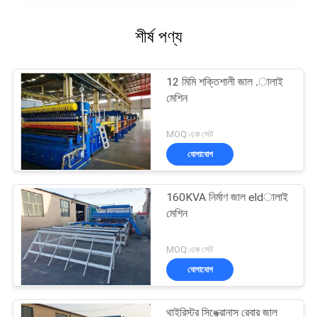
শীর্ষ পণ্য
12 মিমি শক্তিশালী জাল .ালাই
মেশিন
MOQ:এক সেট
যোগাযোগ
160KVA নির্মাণ জাল eldালাই
মেশিন
MOQ:এক সেট
যোগাযোগ
থাইরিস্টর সিঙ্ক্রোনাস রেবার জাল