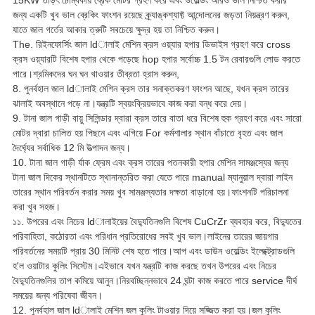
15KW তড়িৎ চৌম্বকীয় ব্রেক মোটর গ্রহণ করে এবং ওয়েল্ডিং আরও ভাল নিশ্চিত করার
জন্য একটি খুব ভাল ব্রেকিং ফাংশন রয়েছে ক্র্যাঙ্কশ্যাফ্ট আন্দোলনের জড়তা নিয়ন্ত্রণ করুন,
যাতে জাল গর্তের আকার ত্রুটি সবচেয়ে ক্ষুদ্র হয় তা নিশ্চিত করুন।
The. রিইনফোর্সিং জাল ldালাই মেশিন ক্রস ওয়্যার হপার ডিভাইস গ্রহণ করে cross
ক্রস ওয়্যারটি বিশেষ হপার থেকে পড়েছে hop হপার সর্বোচ্চ 1.5 টন রেবারগুলি লোড করতে
পারে।শ্রমিকদের ঘন ঘন খাওয়ার তীব্রতা হ্রাস করুন,
8. পুনর্বহাল জাল ldালাই মেশিন ক্রস তার সনাক্তকরণ ফাংশন আছে, যখন ক্রস তারের
ঝালাই অবস্থানে পড়ে না।যন্ত্রটি স্বয়ংক্রিয়ভাবে কাজ করা বন্ধ করে দেয়।
9. টানা জাল গাড়ী বায়ু সিলিন্ডার দ্বারা ক্রস তারে বাতা ধরে বিশেষ হুক গ্রহণ করে এবং সারো
মোটর দ্বারা চালিত হয় পিছনে এবং এগিয়ে For কর্মশালার স্থান বাঁচাতে বৃহত এবং জাল
দৈর্ঘ্যের সর্বাধিক 12 মি উত্পাদন জন্য।
10. টানা জাল গাড়ী র্যাক ফ্রেম এবং ক্রস তারের পতনকারী হপার মেশিন সামঞ্জস্যের জন্য
টানা জাল দিকের স্থানটিতে স্থানান্তরিত করা যেতে পারে manual ম্যানুয়াল দ্বারা লাইন
তারের স্থান পরিবর্তন করার সময় খুব সামঞ্জস্যতার দক্ষতা বাড়ানো হয়।ফাংশনটি পরিচালনা
করা খুব সহজ।
১১. উপরের এবং নিচের ldালাইয়ের বৈদ্যুতিনগুলি বিশেষ CuCrZr ব্যবহার করে, বিদ্যুতের
পরিবাহিতা, কঠোরতা এবং পরিধান প্রতিরোধের সবই খুব ভাল।লাইনের তারের জায়গার
পরিবর্তনের সময়টি প্রায় 30 মিনিট শেষ হতে পারে।আপ এবং ডাউন ওয়েল্ডিং ইলেক্ট্রোডগুলি
হ'ল ওয়াটার কুলিং সিস্টেম।এইভাবে যখন যন্ত্রটি কাজ করছে তখন উপরের এবং নিচের
বৈদ্যুতিনগুলির তাপ কমিয়ে আনুন।নিরবচ্ছিন্নভাবে 24 ঘন্টা কাজ করতে পারে service দীর্ঘ
সময়ের জন্য পরিষেবা জীবন।
12. পুনর্বহাল জাল ldালাই মেশিন জল কুলিং টাওয়ার দিয়ে সজ্জিত করা হয়।জল কুলিং