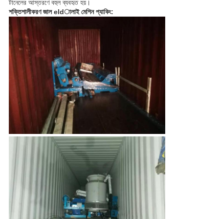
টানেলের আস্তরণে বহুল ব্যবহৃত হয়।
শক্তিশালীকরণ জাল eldালাই মেশিন প্যাকিং: