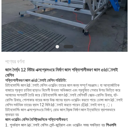
ম্যাপ
PRIVACY
POLICY
পণ্যের বর্ণনা
জাল দৈর্ঘ্য 12 মিটার এক্সপ্রেসওয়ে নির্মাণ জাল শক্তিশালীকরণ জাল eldালাই
মেশিন
শক্তিশালীকরণ জাল eldালাই মেশিন পরিচিতি:
রিইনফোর্সিং জাল ldালাই মেশিন ওয়েল্ডিং তারের জাল জন্য সম্পূর্ণ সরঞ্জাম। যা আন্তর্জাতিক
বাজারে প্রকৃত চাহিদা ছাড়াও বিদেশী উন্নত অভিজ্ঞতা এবং প্রযুক্তি শেখার উপর ভিত্তি করে
আমাদের সংস্থাটি তৈরি করে।রিইনফোর্সিং জাল ldালাই মেশিনটি কোল্ড-রোলিং রিবার, হট-
রোলিং রিবার, গোলাকার বারের জন্য উচ্চ মানের ক্রস-ওয়েল্ডিং করতে পারে।চাঙ্গা জাল ldালাই
মেশিন সর্বাধিক তারের ব্যাস 12 মিমি ldালাই করতে পারেন।Eldালাই দাগ দৃ .়।
রিইনফোর্সিং জাল এক্সপ্রেসওয়ে নির্মাণ, রোড জাল.ব্রিজ নির্মাণ জাল ইত্যাদিতে ব্যাপকভাবে
ব্যবহৃত হয়
জাল ওয়েল্ডিং মেশিন বৈশিষ্ট্যগুলিকে শক্তিশালীকরণ:
1. পুনর্বহাল জাল ldালাই মেশিন
সেন্ট-কন্ট্রোল এবং ওয়েল্ডিং সময় সমন্বিত হয়
পিএলসি