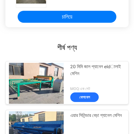
চালিয়ে
শীর্ষ পণ্য
20 মিমি জাল প্যানেল eldালাই
মেশিন
MOQ:এক সেট
যোগাযোগ
এয়ার সিলিন্ডার বেড়া প্যানেল মেশিন