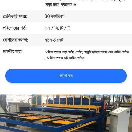
বেড়া জাল প্যানেল e
ভ্রমণ
ডেলিভারি সময়:
30 কার্যদিবস
মান
পরিশোধের শর্ত:
এল / সি, টি / টি
নিয়ন্ত্রণ
যোগানের ক্ষমতা:
মাসে 8 সেট
লক্ষণীয় করা:
,
6 মিটার তারের বেড়া মেকিং মেশিন
অ্যান্টি ক্লাইম তারের বেড়া মেকিং মেশিন
যোগাযোগ
,
6 মিটার তারের নেট মেকিং মেশিন
করুন
ভালো দাম
উদ্ধৃতির
জন্য
আবেদন
সাইট