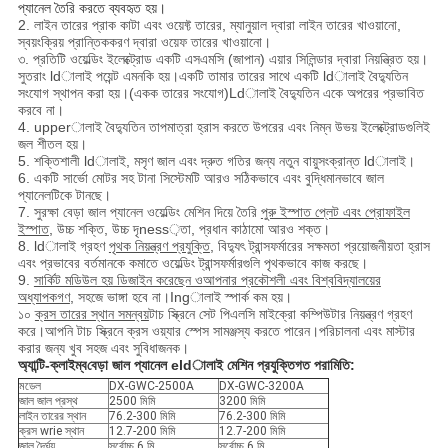
প্যানেল তৈরি করতে ব্যবহৃত হয়।
2. লাইন তারের প্রাক কাটা এবং ওয়েফ্ট তারের, ম্যানুয়াল দ্বারা লাইন তারের খাওয়ানো,
স্বয়ংক্রিয় প্রান্তিককরণ দ্বারা ওয়েফ তারের খাওয়ানো।
৩. প্রতিটি ওয়েল্ডিং ইলেক্ট্রোড একটি এসএমসি (জাপান) এয়ার সিলিন্ডার দ্বারা নিয়ন্ত্রিত হয়।
সুতরাং ldালাই পয়েন্ট এমনকি হয়।একটি তামার তারের সাথে একটি ldালাই বৈদ্যুতিন
সংযোগ স্থাপন করা হয়।(একক তারের সংযোগ)Ldালাই বৈদ্যুতিন একে অপরের প্রভাবিত
করবে না।
4. upperালাই বৈদ্যুতিন তাপমাত্রা হ্রাস করতে উপরের এবং নিম্ন উভয় ইলেক্ট্রোডগুলিই
জল শীতল হয়।
5. শক্তিশালী ldালাই, মসৃণ জাল এবং দ্রুত গতির জন্য নতুন বায়ুসংক্রান্ত ldালাই।
6. একটি সার্ভো মোটর সহ টানা সিস্টেমটি আরও সঠিকভাবে এবং বুদ্ধিমানভাবে জাল
প্যানেলটিকে টানছে।
7. সুরক্ষা বেড়া জাল প্যানেল ওয়েল্ডিং মেশিন দিয়ে তৈরি
পুরু ইস্পাত প্লেট এবং প্রোফাইল
ইস্পাত
, উচ্চ শক্তি, উচ্চ দৃness়তা, প্রধান কাঠামো আরও শক্ত।
8. ldালাই গ্রহণ
পৃথক নিয়ন্ত্রণ প্রযুক্তি
, বিদ্যুৎ ট্রান্সফর্মারের সক্ষমতা প্রয়োজনীয়তা হ্রাস
এবং প্রভাবের বর্তমানকে কমাতে ওয়েল্ডিং ট্রান্সফর্মারগুলি পৃথকভাবে কাজ করছে।
9.
সার্কিট মডিউল
হয়
ডিজাইন করেছেন
ও
আপনার প্রকৌশলী এবং বিশ্ববিদ্যালয়ের
অধ্যাপকগণ
, সহজে ভাঙ্গা হবে না।Ingালাই স্পার্ক কম হয়।
১০
ক্রস তারের স্থান সমন্বয়
টাচ স্ক্রিনে সেট পিএলসি মাইক্রো কম্পিউটার নিয়ন্ত্রণ গ্রহণ
করে।আপনি টাচ স্ক্রিনে ক্রস ওয়্যার স্পেস সামঞ্জস্য করতে পারেন।পরিচালনা এবং মাস্টার
করার জন্য খুব সহজ এবং সুবিধাজনক।
অ্যান্টি-ক্লাইম্ব
বেড়া জাল প্যানেল eldালাই মেশিন প্রযুক্তিগত পরামিতি:
মডেল
DX-GWC-2500A
DX-GWC-3200A
জাল জাল প্রস্থ
2500 মিমি
3200 মিমি
লাইন তারের স্থান
76.2-300 মিমি
76.2-300 মিমি
ক্রস wrie স্থান
12.7-200 মিমি
12.7-200 মিমি
জাল দৈর্ঘ্য
সর্বোচ্চ 6 মি
সর্বোচ্চ 6 মি