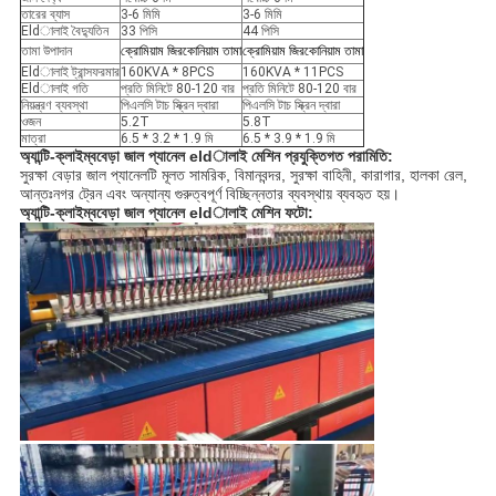
তারের ব্যাস
3-6 মিমি
3-6 মিমি
Eldালাই বৈদ্যুতিন
33 পিসি
44 পিসি
তামা উপাদান
ক্রোমিয়াম জিরকোনিয়াম তামা
ক্রোমিয়াম জিরকোনিয়াম তামা
Eldালাই ট্রান্সফরমার
160KVA * 8PCS
160KVA * 11PCS
Eldালাই গতি
প্রতি মিনিটে 80-120 বার
প্রতি মিনিটে 80-120 বার
নিয়ন্ত্রণ ব্যবস্থা
পিএলসি টাচ স্ক্রিন দ্বারা
পিএলসি টাচ স্ক্রিন দ্বারা
ওজন
5.2T
5.8T
মাত্রা
6.5 * 3.2 * 1.9 মি
6.5 * 3.9 * 1.9 মি
অ্যান্টি-ক্লাইম্ব
বেড়া জাল প্যানেল eldালাই মেশিন প্রযুক্তিগত পরামিতি:
সুরক্ষা বেড়ার জাল প্যানেলটি মূলত সামরিক, বিমানবন্দর, সুরক্ষা বাহিনী, কারাগার, হালকা রেল,
আন্তঃনগর ট্রেন এবং অন্যান্য গুরুত্বপূর্ণ বিচ্ছিন্নতার ব্যবস্থায় ব্যবহৃত হয়।
অ্যান্টি-ক্লাইম্ব
বেড়া জাল প্যানেল eldালাই মেশিন ফটো: