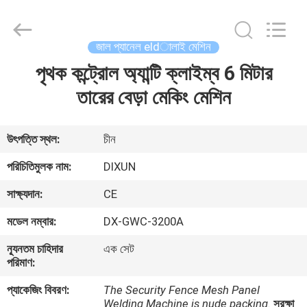
Dixun
Wire
Mesh
Products
Co.,
জাল প্যানেল eldালাই মেশিন
Ltd.
All
পৃথক কন্ট্রোল অ্যান্টি ক্লাইম্ব 6 মিটার
বাড়ি
Rights
Reserved.
তারের বেড়া মেকিং মেশিন
পণ্য
উৎপত্তি স্থল:
চীন
ভিআর
পরিচিতিমুলক নাম:
DIXUN
শো
সাক্ষ্যদান:
CE
মডেল নম্বার:
DX-GWC-3200A
আমাদের
ন্যূনতম চাহিদার
এক সেট
সম্পর্কে
পরিমাণ:
প্যাকেজিং বিবরণ:
The Security Fence Mesh Panel
কারখানা
Welding Machine is nude packing.
সুরক্ষা