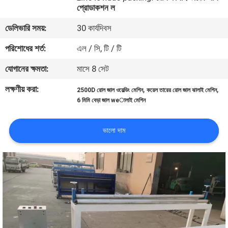
প্রোডাকশন ল
ভ্রমণ
ডেলিভারি সময়:
30 কার্যদিবস
মান
পরিশোধের শর্ত:
এল / সি, টি / টি
নিয়ন্ত্রণ
যোগানের ক্ষমতা:
মাসে 8 সেট
লক্ষণীয় করা:
,
,
2500D রোল জাল ওয়েল্ডিং মেশিন
কয়েল তারের রোল জাল ঝালাই মেশিন
যোগাযোগ
6 মিমি বেড়া জাল weালাই মেশিন
করুন
ভালো দাম
উদ্ধৃতির
জন্য
আবেদন
সাইট