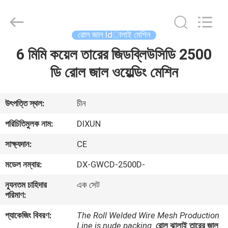
Dixun
Wire
Mesh
Products
Co.,
রোল জাল ldালাই মেশিন
Ltd.
All
6 মিমি কয়েল তারের জিডব্লিউসিডি 2500
বাড়ি
Rights
Reserved.
ডি রোল জাল ওয়েল্ডিং মেশিন
পণ্য
উৎপত্তি স্থল:
চীন
ভিআর
পরিচিতিমুলক নাম:
DIXUN
শো
সাক্ষ্যদান:
CE
মডেল নম্বার:
DX-GWCD-2500D-
আমাদের
ন্যূনতম চাহিদার
এক সেট
সম্পর্কে
পরিমাণ:
প্যাকেজিং বিবরণ:
The Roll Welded Wire Mesh Production
কারখানা
Line is nude packing.
রোল ঝালাই তারের জাল