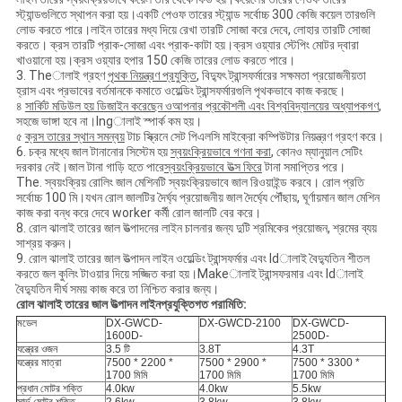
স্ট্যান্ডগুলিতে স্থাপন করা হয়।একটি পেওফ তারের স্ট্যান্ড সর্বোচ্চ 300 কেজি কয়েল তারগুলি
লোড করতে পারে।লাইন তারের মধ্য দিয়ে রেখা তারটি সোজা করে দেবে, লোহার তারটি সোজা
করতে। ক্রস তারটি প্রাক-সোজা এবং প্রাক-কাটা হয়।ক্রস ওয়্যার স্টেপিং মোটর দ্বারা
খাওয়ানো হয়।ক্রস ওয়্যার হপার 150 কেজি তারের লোড করতে পারে।
3. Theালাই গ্রহণ
পৃথক নিয়ন্ত্রণ প্রযুক্তি
, বিদ্যুৎ ট্রান্সফর্মারের সক্ষমতা প্রয়োজনীয়তা
হ্রাস এবং প্রভাবের বর্তমানকে কমাতে ওয়েল্ডিং ট্রান্সফর্মারগুলি পৃথকভাবে কাজ করছে।
৪
সার্কিট মডিউল
হয়
ডিজাইন করেছেন
ও
আপনার প্রকৌশলী এবং বিশ্ববিদ্যালয়ের অধ্যাপকগণ
,
সহজে ভাঙ্গা হবে না।Ingালাই স্পার্ক কম হয়।
৫
ক্রস তারের স্থান সমন্বয়
টাচ স্ক্রিনে সেট পিএলসি মাইক্রো কম্পিউটার নিয়ন্ত্রণ গ্রহণ করে।
6. চক্র মধ্যে জাল টানানোর সিস্টেম হয়
স্বয়ংক্রিয়ভাবে গণনা করা
, কোনও ম্যানুয়াল সেটিং
দরকার নেই।জাল টানা গাড়ি হতে পারে
স্বয়ংক্রিয়ভাবে উত্স ফিরে
টানা সমাপ্তির পরে।
The. স্বয়ংক্রিয় রোলিং জাল মেশিনটি স্বয়ংক্রিয়ভাবে জাল রিওয়াইন্ড করবে। রোল প্রতি
সর্বোচ্চ 100 মি।যখন রোল জালটির দৈর্ঘ্য প্রয়োজনীয় জাল দৈর্ঘ্যে পৌঁছায়, ঘূর্ণায়মান জাল মেশিন
কাজ করা বন্ধ করে দেবে worker কর্মী রোল জালটি বের করে।
8. রোল ঝালাই তারের জাল উত্পাদনের লাইন চালনার জন্য দুটি শ্রমিকের প্রয়োজন, শ্রমের ব্যয়
সাশ্রয় করুন।
9. রোল ঝালাই তারের জাল উত্পাদন লাইন ওয়েল্ডিং ট্রান্সফর্মার এবং ldালাই বৈদ্যুতিন শীতল
করতে জল কুলিং টাওয়ার দিয়ে সজ্জিত করা হয়।Makeালাই ট্রান্সফরমার এবং ldালাই
বৈদ্যুতিন দীর্ঘ সময় কাজ করে তা নিশ্চিত করার জন্য।
রোল ঝালাই তারের জাল উত্পাদন লাইন
প্রযুক্তিগত পরামিতি:
মডেল
DX-GWCD-
DX-GWCD-2100
DX-GWCD-
1600D-
2500D-
যন্ত্রের ওজন
3.5 টি
3.8T
4.3T
যন্ত্রের মাত্রা
7500 * 2200 *
7500 * 2900 *
7500 * 3300 *
1700 মিমি
1700 মিমি
1700 মিমি
প্রধান মোটর শক্তি
4.0kw
4.0kw
5.5kw