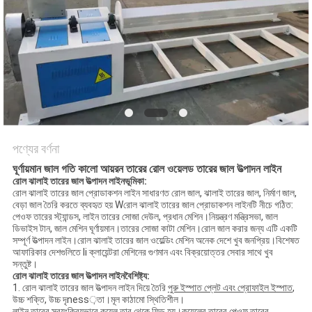
ম্যাপ
PRIVACY
POLICY
পণ্যের বর্ণনা
ঘূর্ণায়মান জাল গতি কালো আয়রন তারের রোল ওয়েলড তারের জাল উত্পাদন লাইন
রোল ঝালাই তারের জাল উত্পাদন লাইন
ভূমিকা:
রোল ঝালাই তারের জাল প্রোডাকশন লাইন সাধারণত রোল জাল, ঝালাই তারের জাল, নির্মাণ জাল,
বেড়া জাল তৈরি করতে ব্যবহৃত হয় Wরোল ঝালাই তারের জাল প্রোডাকশন লাইনটি নীচে গঠিত:
পেওফ তারের স্ট্যান্ডস, লাইন তারের সোজা দেউল, প্রধান মেশিন।নিয়ন্ত্রণ মন্ত্রিসভা, জাল
ডিভাইস টান, জাল মেশিন ঘূর্ণায়মান।তারের সোজা কাটা মেশিন।রোল জাল করার জন্য এটি একটি
সম্পূর্ণ উত্পাদন লাইন।রোল ঝালাই তারের জাল ওয়েল্ডিং মেশিন অনেক দেশে খুব জনপ্রিয়।বিশেষত
আফারিকার দেশগুলিতে li ক্লায়েন্টরা মেশিনের গুণমান এবং বিক্রয়োত্তর সেবার সাথে খুব
সন্তুষ্ট।
রোল ঝালাই তারের জাল উত্পাদন লাইন
বৈশিষ্ট্য:
1. রোল ঝালাই তারের জাল উত্পাদন লাইন দিয়ে তৈরি
পুরু ইস্পাত প্লেট এবং প্রোফাইল ইস্পাত
,
উচ্চ শক্তি, উচ্চ দৃness়তা।মূল কাঠামো স্থিতিশীল।
লাইন তারের স্বয়ংক্রিয়ভাবে কয়েল তার থেকে ফিড হয়।কয়েলের তারের পেওফ তারের