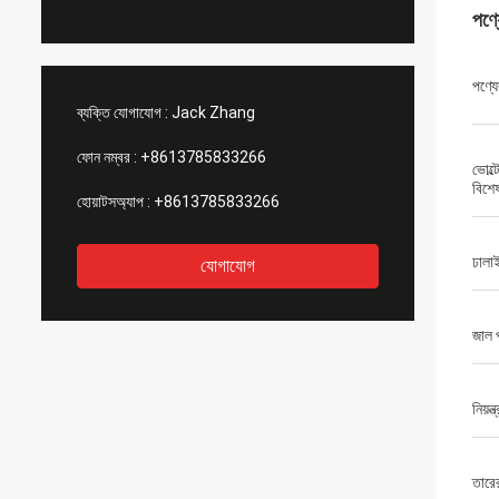
পণ্
পণ্যে
ব্যক্তি যোগাযোগ :
Jack Zhang
ফোন নম্বর :
+8613785833266
ভোল্
বিশে
হোয়াটসঅ্যাপ :
+8613785833266
ঢালা
যোগাযোগ
জাল প
নিয়ন্
তারের