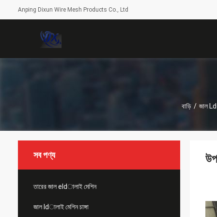
Anping Dixun Wire Mesh Products Co., Ltd
বাড়ি
/
জাল Ldা
সব পণ্য
উপ
তারের জাল eldালাই মেশিন
জাল ldালাই মেশিন চাঙ্গা