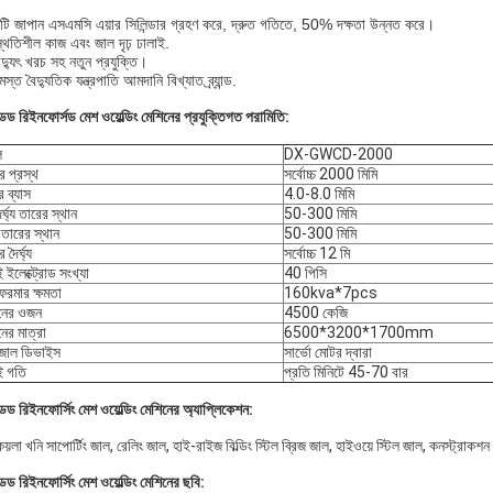
টি জাপান এসএমসি এয়ার সিলিন্ডার গ্রহণ করে, দ্রুত গতিতে, 50% দক্ষতা উন্নত করে।
্থিতিশীল কাজ এবং জাল দৃঢ় ঢালাই.
দ্যুৎ খরচ সহ নতুন প্রযুক্তি।
স্ত বৈদ্যুতিক যন্ত্রপাতি আমদানি বিখ্যাত ব্র্যান্ড.
্ডেড রিইনফোর্সড মেশ ওয়েল্ডিং মেশিনের প্রযুক্তিগত পরামিতি:
ল
DX-GWCD-2000
র প্রস্থ
সর্বোচ্চ 2000 মিমি
র ব্যাস
4.0-8.0 মিমি
র্ঘ্য তারের স্থান
50-300 মিমি
 তারের স্থান
50-300 মিমি
 দৈর্ঘ্য
সর্বোচ্চ 12 মি
 ইলেক্ট্রোড সংখ্যা
40 পিসি
্সফরমার ক্ষমতা
160kva*7pcs
নের ওজন
4500 কেজি
নের মাত্রা
6500*3200*1700mm
 জাল ডিভাইস
সার্ভো মোটর দ্বারা
ই গতি
প্রতি মিনিটে 45-70 বার
্ডেড রিইনফোর্সিং মেশ ওয়েল্ডিং মেশিনের অ্যাপ্লিকেশন:
য়লা খনি সাপোর্টিং জাল, রেলিং জাল, হাই-রাইজ বিল্ডিং স্টিল ব্রিজ জাল, হাইওয়ে স্টিল জাল, কনস্ট্রাকশ
্ডেড রিইনফোর্সিং মেশ ওয়েল্ডিং মেশিনের ছবি: