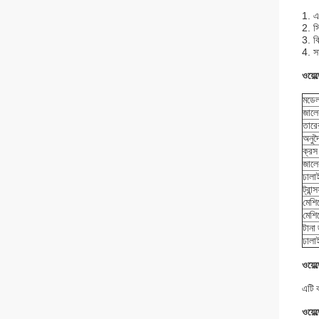
1. এ
2. স
3. বি
4. সম
ওয়েল
মডে
জালে
তারে
অনুদৈ
ক্রস
জালের
ঢালাই
ট্রান
মেশি
মেশি
টানা
ঢালা
ওয়েল
এটি ক
ওয়েল