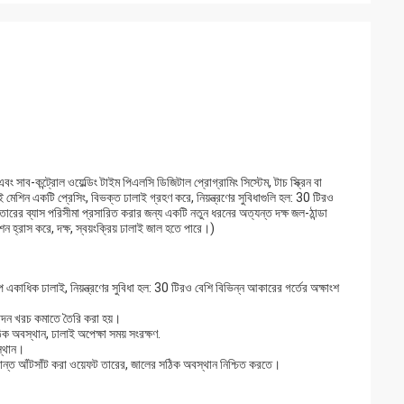
বং সাব-কন্ট্রোল ওয়েল্ডিং টাইম পিএলসি ডিজিটাল প্রোগ্রামিং সিস্টেম, টাচ স্ক্রিন বা
মেশিন একটি প্রেসিং, বিভক্ত ঢালাই গ্রহণ করে, নিয়ন্ত্রণের সুবিধাগুলি হল: 30 টিরও
তারের ব্যাস পরিসীমা প্রসারিত করার জন্য একটি নতুন ধরনের অত্যন্ত দক্ষ জল-ঠান্ডা
েশন হ্রাস করে, দক্ষ, স্বয়ংক্রিয় ঢালাই জাল হতে পারে।)
াপ একাধিক ঢালাই, নিয়ন্ত্রণের সুবিধা হল: 30 টিরও বেশি বিভিন্ন আকারের গর্তের অক্ষাংশ
্পাদন খরচ কমাতে তৈরি করা হয়।
িক অবস্থান, ঢালাই অপেক্ষা সময় সংরক্ষণ.
স্থান।
ক্রান্ত আঁটসাঁট করা ওয়েফট তারের, জালের সঠিক অবস্থান নিশ্চিত করতে।