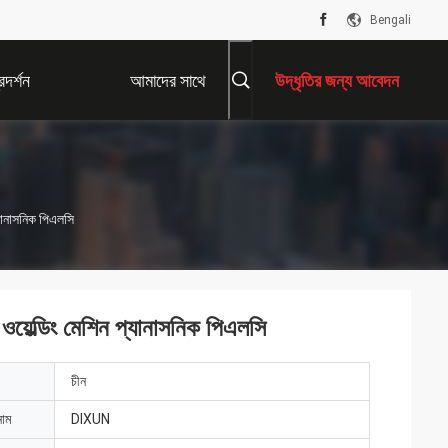
Bengali
দর্শন
আমাদের সাথে
উদ্ধৃতির জন্য আবেদন
যোগাযোগ করুন
ানাসনিক পিএলসি
ল্ডিং মেশিন প্যানাসনিক পিএলসি
চীন
নাম
DIXUN