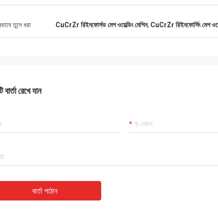
ষভাবে তুলে ধরা
CuCrZr রিইনফোর্সড মেশ ওয়েল্ডিং মেশিন
,
CuCrZr রিইনফোর্সিং মেশ ওয়েল
 বার্তা রেখে যান
বার্তা পাঠান