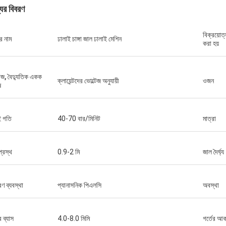
যের বিবরণ
বিক্রয়োত
র নাম
ঢালাই চাঙ্গা জাল ঢালাই মেশিন
করা হয়
টেজ, বৈদ্যুতিক একক
ক্লায়েন্টদের ভোল্টেজ অনুযায়ী
ওজন
ষ
ই গতি
40-70 বার/মিনিট
মাত্রা
্রস্থ
0.9-2 মি
জাল দৈর্ঘ্য
ত্রণ ব্যবস্থা
প্যানাসনিক পিএলসি
অবস্থা
 ব্যাস
4.0-8.0 মিমি
গর্তের আ