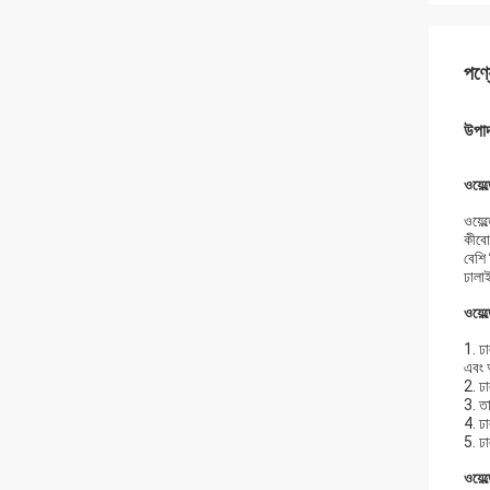
পণ্য
উপা
ওয়েল
ওয়েল
কীবোর
বেশি 
ঢালাই
ওয়েল
1. ঢা
এবং 
2. ঢা
3. তা
4. ঢা
5. ঢা
ওয়েল