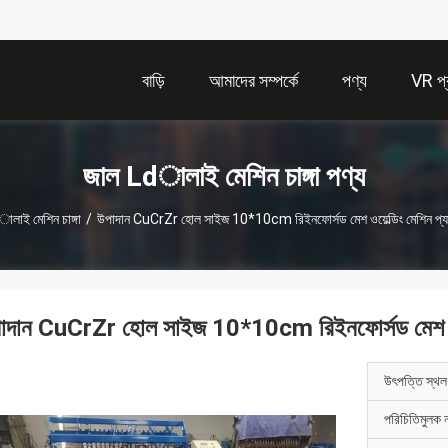
বাড়ি
আমাদের সম্পর্কে
পণ্য
VR প্র
জাল Ldালাই মেশিন চাঙ্গা পণ্য
লাই মেশিন চাঙ্গা
/
উপাদান CuCrZr হোল সাইজ 10*10cm রিইনফোর্সড মেশ ওয়েল্ডিং মেশিন প্য
াদান CuCrZr হোল সাইজ 10*10cm রিইনফোর্সড মেশ ওয়ে
উৎপত্তি স্থল
পরিচিতিমুলক 