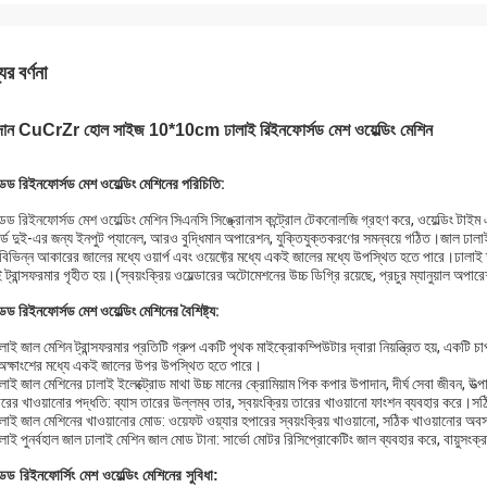
ের বর্ণনা
দান CuCrZr হোল সাইজ 10*10cm ঢালাই রিইনফোর্সড মেশ ওয়েল্ডিং মেশিন
্ডেড রিইনফোর্সড মেশ ওয়েল্ডিং মেশিনের পরিচিতি:
্ডেড রিইনফোর্সড মেশ ওয়েল্ডিং মেশিন সিএনসি সিঙ্ক্রোনাস কন্ট্রোল টেকনোলজি গ্রহণ করে, ওয়েল্ডিং টাইম এ
্ড দুই-এর জন্য ইনপুট প্যানেল, আরও বুদ্ধিমান অপারেশন, যুক্তিযুক্তকরণের সমন্বয়ে গঠিত।জাল ঢালাই 
বিভিন্ন আকারের জালের মধ্যে ওয়ার্প এবং ওয়েফ্টের মধ্যে একই জালের মধ্যে উপস্থিত হতে পারে।ঢালাই 
 ট্রান্সফরমার গৃহীত হয়।(স্বয়ংক্রিয় ওয়েল্ডারের অটোমেশনের উচ্চ ডিগ্রি রয়েছে, প্রচুর ম্যানুয়াল অপার
্ডেড রিইনফোর্সড মেশ ওয়েল্ডিং মেশিনের বৈশিষ্ট্য:
লাই জাল মেশিন ট্রান্সফরমার প্রতিটি গ্রুপ একটি পৃথক মাইক্রোকম্পিউটার দ্বারা নিয়ন্ত্রিত হয়, একটি চ
অক্ষাংশের মধ্যে একই জালের উপর উপস্থিত হতে পারে।
লাই জাল মেশিনের ঢালাই ইলেক্ট্রোড মাথা উচ্চ মানের ক্রোমিয়াম পিক কপার উপাদান, দীর্ঘ সেবা জীবন, উত
রের খাওয়ানোর পদ্ধতি: ব্যাস তারের উল্লম্ব তার, স্বয়ংক্রিয় তারের খাওয়ানো ফাংশন ব্যবহার করে।সঠ
লাই জাল মেশিনের খাওয়ানোর মোড: ওয়েফট ওয়্যার হপারের স্বয়ংক্রিয় খাওয়ানো, সঠিক খাওয়ানোর অব
লাই পুনর্বহাল জাল ঢালাই মেশিন জাল মোড টানা: সার্ভো মোটর রিসিপ্রোকেটিং জাল ব্যবহার করে, বায়ুসং
্ডেড রিইনফোর্সিং মেশ ওয়েল্ডিং মেশিনের সুবিধা: