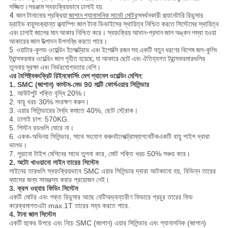
সজ্জিত।সরঞ্জাম স্বয়ংক্রিয়ভাবে ঢালাই হয়.
4. জাল টানানোর প্রক্রিয়া:
জাপান প্যানাসনিক সার্ভো মোটর
সমর্থনকারী প্ল্যানেটারি রিডুসার
ড্রাইভ বায়ুসংক্রান্ত ক্ল্যাম্পিং জাল টানা ডিভাইসের স্থায়িত্ব নিশ্চিত করতে সিস্টেমের স্থায়িত্ব
এবং ঢালাই জালের মান আকার নিশ্চিত করে। স্বয়ংক্রিয় আদান-প্রদান জাল অঙ্কন লম্বা হওয়া
আকারের জাল উত্পাদন উপলব্ধি করতে পারে।
5. ওয়াটার-কুলড ওয়েল্ডিং ইলেক্ট্রোড এবং ইপোক্সি রজন সহ একটি নতুন ধরণের বিশেষ জল-কুলিং
ট্রান্সফরমার ওয়েল্ডিং জাল গৃহীত হয়েছে, যা আকারে ছোট এবং ঐতিহ্যগত ট্রান্সফরমারগুলির
তুলনায় সুরক্ষা এবং নির্ভরযোগ্যতায় বেশি।
এর বৈশিষ্ট্য
কংক্রিট রিইনফোর্সিং মেশ প্যানেল ওয়েল্ডিং মেশিন:
1. SMC (জাপান) কাস্টম-মেড 90 মাল্টি ফোর্স
এয়ার সিলিন্ডার
1. আউটপুট শক্তি বৃদ্ধি 20%।
2. বায়ু খরচ 30% সংরক্ষণ করুন।
3. এয়ার সিলিন্ডারের দৈর্ঘ্য কমাতে 40%, ছোট স্ট্রোক।
4. ঢালাই চাপ: 570KG.
5. পিস্টন রডগুলি ঘোরে না।
6. একক-অভিনয় সিলিন্ডার, সাথে সংযোগ করুন
ইলেক্ট্রোম্যাগনেটিক
একটি বায়ু পাইপ দ্বারা
ভালভ।
7. পুরানো টাইপ মেশিনের সাথে তুলনা করে, মোট শক্তি খরচ 50% সঞ্চয় করে।
2. অটো খাওয়ানো লাইন তারের সিস্টেম
লাইনের তারগুলি স্বয়ংক্রিয়ভাবে SMC এয়ার সিলিন্ডার দ্বারা আটকানো হয়, বিভিন্ন তারের
ব্যাসের জন্য সামঞ্জস্য করার প্রয়োজন নেই।
3. ক্রস ওয়্যার ফিডিং সিস্টেম
একটি মোটর এবং শক্ত রিডুসার আছে যেটি
অভ্যন্তরীণ ফিডারে প্রচুর তারের ফিড
করে
ক্রমাগতএটা max.1T তারের সহ্য করতে পারে.
4. টানা জাল সিস্টেম
একটি হুকের উপরে এবং নিচে SMC (জাপান) এয়ার সিলিন্ডার এবং প্যানাসনিক (জাপান)