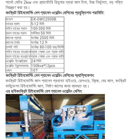
সার্ভো মোটর 2kw এবং প্ল্যানেটারি রিডুসার দ্বারা জাল টানা, উচ্চ নির্ভুলতা, বড় শক্তি
নিয়ন্ত্রণ করা হয়।
কংক্রিট রিইনফোর্সিং মেশ প্যানেল ওয়েল্ডিং মেশিনের প্রযুক্তিগত পরামিতি:
মডেল
DX-GWC2500B
তারের ব্যাস
5-12 মিমি
লাইন তারের স্থান
100-300 মিমি
ক্রস তারের স্থান
সর্বনিম্ন 50 মিমি
জালের প্রস্থ
সর্বোচ্চ 2500 মিমি
জালের দৈর্ঘ্য
সর্বোচ্চ 12 মি
ঢালাই গতি
সর্বোচ্চ 80-100 বার/মিনিট
লাইন তারের খাওয়ানো
প্রাক সোজা এবং প্রাক কাটা
ক্রস তারের খাওয়ানো
প্রাক সোজা এবং প্রাক কাটা
ওয়েল্ডিং ইলেক্ট্রোড
24 পিসি
ওয়েল্ডিং ট্রান্সফরমার
150kva*12pcs
ওজন
10T
কংক্রিট রিইনফোর্সিং মেশ প্যানেল ওয়েল্ডিং মেশিনের অ্যাপ্লিকেশন:
কংক্রিট রিইনফোর্সিং জাল প্যানেল প্রধানত হাইওয়ে, রেলওয়ে, ব্রিজ, ঘের জাল, কংক্রিট
ফাউন্ডেশন রিইনফোর্সিং জাল, নির্মাণ জালের জন্য ব্যবহৃত হয়।
এর ছবি
কংক্রিট রিইনফোর্সিং মেশ প্যানেল ওয়েল্ডিং মেশিন: