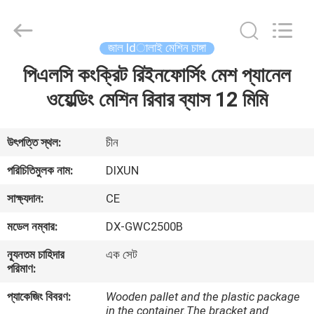
Dixun
Wire
Mesh
Products
Co.,
জাল ldালাই মেশিন চাঙ্গা
Ltd.
All
পিএলসি কংক্রিট রিইনফোর্সিং মেশ প্যানেল
বাড়ি
Rights
Reserved.
ওয়েল্ডিং মেশিন রিবার ব্যাস 12 মিমি
পণ্য
উৎপত্তি স্থল:
চীন
ভিআর
পরিচিতিমুলক নাম:
DIXUN
শো
সাক্ষ্যদান:
CE
মডেল নম্বার:
DX-GWC2500B
আমাদের
ন্যূনতম চাহিদার
এক সেট
সম্পর্কে
পরিমাণ:
প্যাকেজিং বিবরণ:
Wooden pallet and the plastic package
কারখানা
in the container.The bracket and