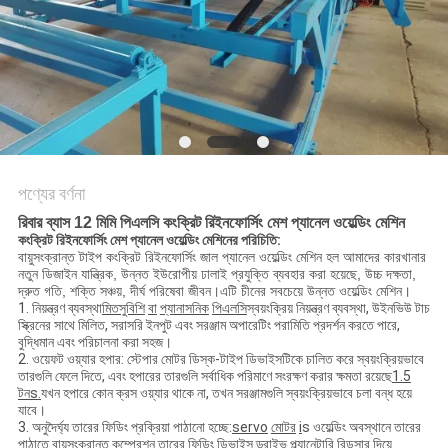
ম্যাপ
PRIVACY
POLICY
পণ্যের বর্ণনা
রিবার ব্যাস 12 মিমি পিএলসি কংক্রিট রিইনফোর্সিং মেশ প্যানেল ওয়েল্ডিং মেশিন
কংক্রিট রিইনফোর্সিং মেশ প্যানেল ওয়েল্ডিং মেশিনের পরিচিতি:
বায়ুসংক্রান্ত টাইপ কংক্রিট রিইনফোর্সিং জাল প্যানেল ওয়েল্ডিং মেশিন হল আমাদের কারখানার
নতুন ডিজাইন যান্ত্রিক, উন্নত ইউরোপীয় ঢালাই প্রযুক্তি ব্যবহার করা হয়েছে, উচ্চ দক্ষতা,
দ্রুত গতি, শক্তি সঞ্চয়, দীর্ঘ পরিষেবা জীবন।এটি চীনের সবচেয়ে উন্নত ওয়েল্ডিং মেশিন।
1. নিয়ন্ত্রণ ব্যবস্থা
মিতসুবিশি
বা
প্যানাসনিক
পিএলসি
স্বয়ংক্রিয় নিয়ন্ত্রণ ব্যবস্থা, উইনভিউ টাচ
স্ক্রিনের সাথে মিলিত, সরাসরি ইনপুট এবং সরঞ্জাম অপারেটিং পরামিতি প্রদর্শন করতে পারে,
বুদ্ধিমান এবং পরিচালনা করা সহজ।
2. ওয়েফট ওয়্যার হপার: স্টেপার মোটর ডিস্ক-টাইপ ডিভাইসটিকে চালিত করে স্বয়ংক্রিয়ভাবে
তারগুলি ফেলে দিতে, এবং হপারের তারগুলি সর্বাধিক পরিমাণে সংরক্ষণ করার ক্ষমতা রয়েছে
1.5
টন
s
.
যখন হপারে কোন ক্রস ওয়্যার থাকে না, তখন সরঞ্জামগুলি স্বয়ংক্রিয়ভাবে চলা বন্ধ হয়ে
যাবে।
3. অনুদৈর্ঘ্য তারের ফিডিং প্রক্রিয়া পাঠানো হচ্ছে:
servo
মোটর
i
s ওয়েল্ডিং অবস্থানে তারের
পাঠাতে বায়ুসংক্রান্ত কম্প্রেশন তারের ফিডিং ডিভাইস ড্রাইভ প্ল্যানেটারি রিডুসার দিয়ে