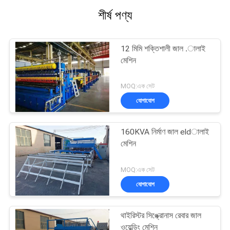
শীর্ষ পণ্য
12 মিমি শক্তিশালী জাল .ালাই
মেশিন
MOQ:এক সেট
যোগাযোগ
160KVA নির্মাণ জাল eldালাই
মেশিন
MOQ:এক সেট
যোগাযোগ
থাইরিস্টর সিঙ্ক্রোনাস রেবার জাল
ওয়েল্ডিং মেশিন