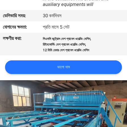
auxiliary equipments will
ভ্রমণ
ডেলিভারি সময়:
30 কর্মদিবস
মান
যোগানের ক্ষমতা:
প্রতি মাসে 5 সেট
নিয়ন্ত্রণ
লক্ষণীয় করা:
,
পিএলসি কন্ট্রোল মেশ প্যানেল ওয়েল্ডিং মেশিন
,
রিইনফোর্সিং মেশ প্যানেল ওয়েল্ডিং মেশিন
12 মিমি রেবার মেশ প্যানেল ওয়েল্ডিং মেশিন
যোগাযোগ
করুন
ভালো দাম
উদ্ধৃতির
জন্য
আবেদন
সাইট