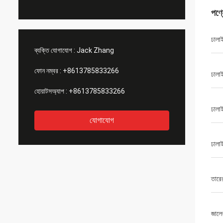
পণ্
ঢালাই
ব্যক্তি যোগাযোগ :
Jack Zhang
ফোন নম্বর :
+8613785833266
ঢালা
হোয়াটসঅ্যাপ :
+8613785833266
ঢালাই
যোগাযোগ
ঢালা
তারের
জালের 