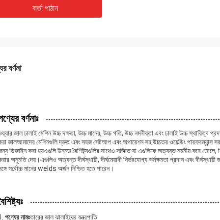
বার্তা পাঠান
ের বর্ণনা
পণ্যের বর্ণনাঃ
ওয়্যার জাল ঢালাই মেশিন উচ্চ দক্ষতা, উচ্চ মানের, উচ্চ গতি, উচ্চ নমনীয়তা এবং ঢালাই উচ্চ স্থায়িত্ব
করা জালআমাদের মেশিনগুলি দ্রুত এবং সহজ সেটআপ এবং অপারেশন সহ উচ্চতর ওয়েল্ডিং পারফরম্যান্স 
জন্য ডিজাইন করা হয়এগুলি উন্নত বৈশিষ্ট্যগুলির সাথেও সজ্জিত যা এগুলিকে অত্যন্ত নমনীয় করে তোলে, ব
করার অনুমতি দেয়।এগুলিও অত্যন্ত দীর্ঘস্থায়ী, দীর্ঘমেয়াদী নির্ভরযোগ্য কর্মক্ষমতা প্রদান এবং দীর্ঘস্থায়ী
সঙ্গে সর্বোচ্চ মানের welds অর্জন নিশ্চিত হতে পারেন।
বৈশিষ্ট্যঃ
পণ্যের নামঃ
তারের জাল ঝালাইয়ের যন্ত্রপাতি