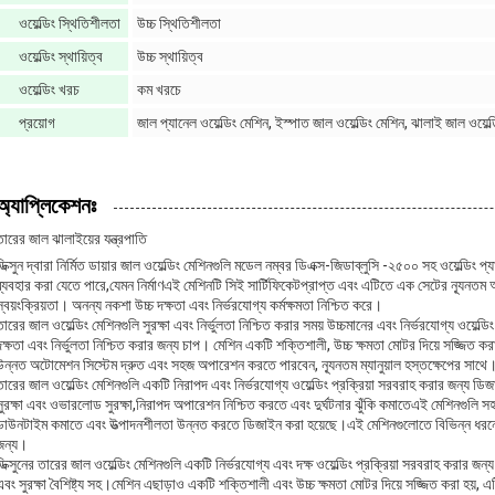
ওয়েল্ডিং স্থিতিশীলতা
উচ্চ স্থিতিশীলতা
ওয়েল্ডিং স্থায়িত্ব
উচ্চ স্থায়িত্ব
ওয়েল্ডিং খরচ
কম খরচে
প্রয়োগ
জাল প্যানেল ওয়েল্ডিং মেশিন, ইস্পাত জাল ওয়েল্ডিং মেশিন, ঝালাই জাল ওয়েল্
অ্যাপ্লিকেশনঃ
তারের জাল ঝালাইয়ের যন্ত্রপাতি
ডিক্সুন দ্বারা নির্মিত ডায়ার জাল ওয়েল্ডিং মেশিনগুলি মডেল নম্বর ডিএক্স-জিডাব্লুসি -২৫০০ সহ ওয়েল্ডিং 
ব্যবহার করা যেতে পারে,যেমন নির্মাণএই মেশিনটি সিই সার্টিফিকেটপ্রাপ্ত এবং এটিতে এক সেটের ন্যূনতম অর্
স্বয়ংক্রিয়তা। অনন্য নকশা উচ্চ দক্ষতা এবং নির্ভরযোগ্য কর্মক্ষমতা নিশ্চিত করে।
তারের জাল ওয়েল্ডিং মেশিনগুলি সুরক্ষা এবং নির্ভুলতা নিশ্চিত করার সময় উচ্চমানের এবং নির্ভরযোগ্য ওয়েল
দক্ষতা এবং নির্ভুলতা নিশ্চিত করার জন্য চাপ। মেশিন একটি শক্তিশালী, উচ্চ ক্ষমতা মোটর দিয়ে সজ্জিত 
উন্নত অটোমেশন সিস্টেম দ্রুত এবং সহজ অপারেশন করতে পারবেন, ন্যূনতম ম্যানুয়াল হস্তক্ষেপের সাথে
তারের জাল ওয়েল্ডিং মেশিনগুলি একটি নিরাপদ এবং নির্ভরযোগ্য ওয়েল্ডিং প্রক্রিয়া সরবরাহ করার জন্য ডি
সুরক্ষা এবং ওভারলোড সুরক্ষা,নিরাপদ অপারেশন নিশ্চিত করতে এবং দুর্ঘটনার ঝুঁকি কমাতেএই মেশিনগুলি সহ
ডাউনটাইম কমাতে এবং উত্পাদনশীলতা উন্নত করতে ডিজাইন করা হয়েছে।এই মেশিনগুলোতে বিভিন্ন ধরনের সেন্
জন্য।
ডিক্সুনের তারের জাল ওয়েল্ডিং মেশিনগুলি একটি নির্ভরযোগ্য এবং দক্ষ ওয়েল্ডিং প্রক্রিয়া সরবরাহ করার জন
এবং সুরক্ষা বৈশিষ্ট্য সহ।মেশিন এছাড়াও একটি শক্তিশালী এবং উচ্চ ক্ষমতা মোটর দিয়ে সজ্জিত করা হয়