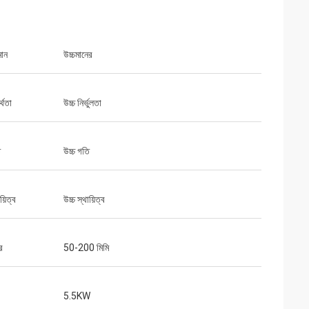
মান
উচ্চমানের
্থতা
উচ্চ নির্ভুলতা
ি
উচ্চ গতি
য়িত্ব
উচ্চ স্থায়িত্ব
র
50-200 মিমি
5.5KW