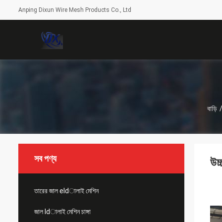
Anping Dixun Wire Mesh Products Co., Ltd
বাড়ি
সব পণ্য
উচ্
তারের জাল eldালাই মেশিন
জাল ldালাই মেশিন চাঙ্গা