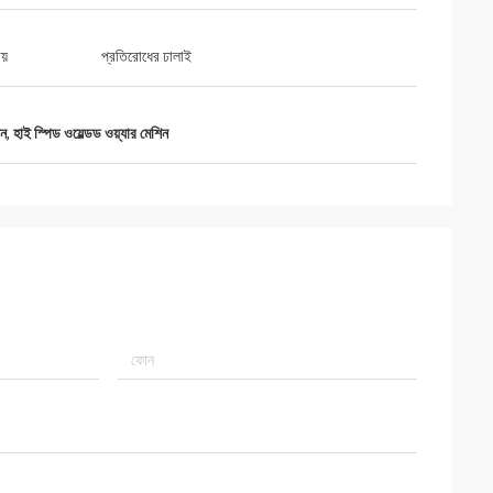
য়
প্রতিরোধের ঢালাই
িন
,
হাই স্পিড ওয়েল্ডড ওয়্যার মেশিন