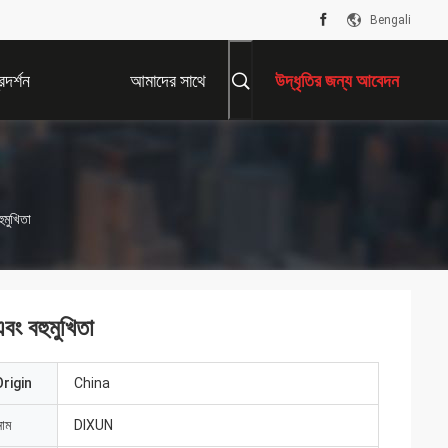
Bengali
দর্শন
আমাদের সাথে
উদ্ধৃতির জন্য আবেদন
যোগাযোগ করুন
ুমুখিতা
এবং বহুমুখিতা
rigin
China
নাম
DIXUN