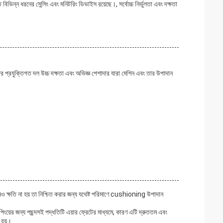
ভিন্ন ধরনের সেন্সিং এবং মনিটরিং ডিভাইস রয়েছে।, সর্বোচ্চ নির্ভুলতা এবং দক্ষতা
ের প্রযুক্তিগত দল উচ্চ দক্ষতা এবং অভিজ্ঞ পেশাদার যারা মেশিন এবং তার উপাদান
 কোনও ক্ষতি না হয় তা নিশ্চিত করার জন্য যথেষ্ট পরিমাণে cushioning উপাদান
িপিংয়ের জন্য পছন্দসই পদ্ধতিটি এয়ার ফ্রেটের মাধ্যমে, কারণ এটি দ্রুততম এবং
ন হয়।