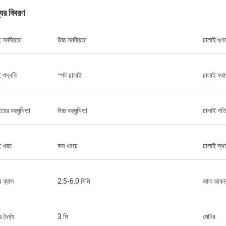
যের বিবরণ
 নমনীয়তা
উচ্চ নমনীয়তা
ঢালাই গুণ
ই পদ্ধতি
স্পট ঢালাই
ঢালাই যথার
য়ের বহুমুখিতা
উচ্চ বহুমুখিতা
ঢালাই গত
ই খরচ
কম খরচে
ঢালাই স্থা
 ব্যাস
2.5-6.0 মিমি
জাল আকা
দৈর্ঘ্য
3 মি
মোটর