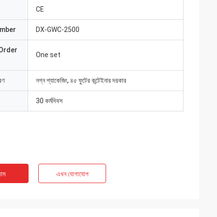
CE
umber
DX-GWC-2500
Order
One set
রণ
নগ্ন প্যাকেজিং, ৪৫ ফুটের কন্টেইনার দরকার
30 কর্মদিবস
াম
এখন যোগাযোগ