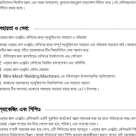
অটোমেশন সিস্টেম দ্রুত এবং সহজ অপারেশন, ন্যূনতম ম্যানুয়াল হস্তক্ষেপ নিশ্চিত করে।এই মেশিনগুলোতে বি
নিশ্চিত করার জন্য।
সহায়তা ও সেবা:
ওয়্যার জাল ওয়েল্ডিং মেশিনের জন্য প্রযুক্তিগত সহায়তা ও পরিষেবা
আমরা ওয়্যার মেশ ওয়েল্ডিং মেশিনের জন্য সম্পূর্ণ প্রযুক্তিগত সহায়তা এবং পরিষেবা সরবরাহ করি।আমাদ
গভীর জ্ঞান আছে গঠিত হয়আমাদের টিম নিম্নলিখিত সেবা প্রদান করে:
টেলিগ্রাম জাল ঝালাইয়ের মেশিনের ইনস্টলেশন এবং সেটআপ
ওয়্যার জাল ওয়েল্ডিং মেশিনের নিয়মিত রক্ষণাবেক্ষণ এবং সার্ভিসিং
ওয়্যার জাল ওয়েল্ডিং মেশিন মেরামত
Wire Mesh Welding Machines এর পরিধানকৃত উপাদানগুলির প্রতিস্থাপন
আমাদের গ্রাহকদের প্রযুক্তিগত দিকনির্দেশনা এবং সহায়তা প্রদান
আমাদের টিম আপনার যেকোনো সমস্যায় সহায়তা করার জন্য ২৪/৭ উপলব্ধ।
প্যাকেজিং এবং শিপিংঃ
ওয়্যার জাল ওয়েল্ডিং মেশিনগুলি একটি সুরক্ষিত কার্ডবোর্ড বাক্সে প্যাকেজ করা হয় যাতে পরিবহনের সময়
রয়েছে।বাক্সে পণ্যের নাম দিয়ে লেবেল করা হবে, পরিমাণ, এবং গন্তব্য তথ্য।
একবার পণ্যটি প্যাকেজ করা হয়ে গেলে, এটি শিপিংয়ের জন্য প্রস্তুত। ওয়্যার জাল ওয়েল্ডিং মেশিনগুলি শ
সবচেয়ে নির্ভরযোগ্য বিকল্প।আমরা স্ট্যান্ডার্ড স্থল শিপিং মাধ্যমে জাহাজীকরণ করতে পারেন, যদি প্রয়োজ