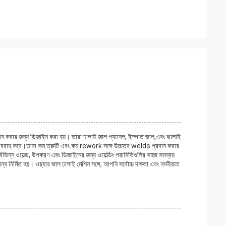
 প্রদান করার জন্য ডিজাইন করা হয়। তারা ঢালাই জাল প্যানেল, ইস্পাত জাল,এবং ঝালাই
সরবরাহ করে।তারা কম ত্রুটি এবং কম rework সঙ্গে উচ্চতর welds প্রদান করার
িভিন্ন ওয়েল্ড, উপকরণ এবং ডিজাইনের জন্য ওয়েল্ডিং পরামিতিগুলির সহজ সমন্বয়
 জন্য নির্মিত হয়। ওয়্যার জাল ঢালাই মেশিন সঙ্গে, আপনি সর্বোচ্চ দক্ষতা এবং নমনীয়তা