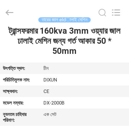
Dixun
Wire
Mesh
Products
Co.,
তারের জাল eldালাই মেশিন
Ltd.
All
ট্রান্সফরমার 160kva 3mm ওয়্যার জাল
বাড়ি
Rights
Reserved.
ঢালাই মেশিন জন্য গর্ত আকার 50 *
পণ্য
50mm
ভিআর
উৎপত্তি স্থল:
চীন
শো
পরিচিতিমুলক নাম:
DIXUN
সাক্ষ্যদান:
CE
আমাদের
মডেল নম্বার:
DX-2000B
সম্পর্কে
ন্যূনতম চাহিদার
এক সেট
পরিমাণ:
কারখানা