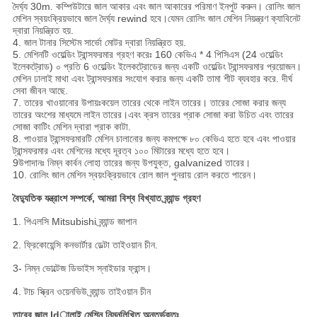
দৈর্ঘ্য 30m. কম্পিউটারে জাল আকার এবং জাল আকারের পরিমাণ ইনপুট করুন। রোলিং জাল
মেশিন স্বয়ংক্রিয়ভাবে জাল দৈর্ঘ্য rewind হবে।যেমন রোলিং জাল মেশিন নিয়ন্ত্রণ ক্যাবিনেট
দ্বারা নিয়ন্ত্রিত হয়.
4. জাল টানার সিস্টেম সার্ভো মোটর দ্বারা নিয়ন্ত্রিত হয়.
5. মেশিনটি ওয়েল্ডিং ট্রান্সফরমার গ্রহণ করেঃ 160 কেভিএ * 4 পিসিএস (24 ওয়েল্ডিং
ইলেকট্রোড) ০ প্রতি 6 ওয়েল্ডিং ইলেকট্রোডের জন্য একটি ওয়েল্ডিং ট্রান্সফরমার প্রয়োজন।
মেশিন ঢালাই মাথা এবং ট্রান্সফরমার সংযোগ করার জন্য একটি তামা শীট ব্যবহার করে. দীর্ঘ
সেবা জীবন আছে.
7. তারের খাওয়ানোর উপায়ঃকয়েল তারের থেকে লাইন তারের। তারের সোজা করার জন্য
তারের অংশের মাধ্যমে লাইন তারের।এবং ক্রস তারের প্রাক সোজা করা উচিত এবং তারের
সোজা কাটিং মেশিন দ্বারা প্রাক কাটা.
8. পাওয়ার ট্রান্সফরমারটি মেশিন চালানোর জন্য কমপক্ষে ৮০ কেভিএ হতে হবে এবং পাওয়ার
ট্রান্সফরমার এবং মেশিনের মধ্যে দূরত্ব ১০০ মিটারের মধ্যে হতে হবে।
9উপাদানঃ নিম্ন কার্বন লোহা তারের জন্য উপযুক্ত, galvanized তারের।
10. রোলিং জাল মেশিন স্বয়ংক্রিয়ভাবে রোল জাল পুনরায় রোল করতে পারেন।
বৈদ্যুতিক যন্ত্রাংশ সম্পর্কে, আমরা বিশ্ব বিখ্যাত ব্র্যান্ড গ্রহণ
1. পিএলসি Mitsubishi ব্র্যান্ড জাপান
2. ফ্রিকোয়েন্সি কনভার্টার ডেল্টা তাইওয়ান চীন.
3- নিম্ন ভোল্টেজ ডিভাইস স্নাইডার ফ্রান্স।
4. টাচ স্ক্রিন ওয়েনভিউ ব্র্যান্ড তাইওয়ান চীন
তারের জাল ldালাই মেশিন নিম্নলিখিত অন্তর্ভুক্তঃ