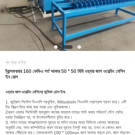
ম্যাপ
PRIVACY
POLICY
পণ্যের বর্ণনা
ট্রান্সফরমার 160 কেভিএ গর্ত আকার 50 * 50 মিমি ওয়্যার জাল ওয়েল্ডিং মেশিন
ইন রোল
ওয়্যার জাল ওয়েল্ডিং মেশিনের ভূমিকা রোল ইনঃ
1. কন্ট্রোল সিস্টেম সিএনসি প্রযুক্তি, Mitsubishi পিএলসি প্রোগ্রাম গ্রহণ করে। এটি
টাচ স্ক্রিন দিয়ে কাজ করা সহজ এবং সুবিধাজনক।
2ক্রস ওয়্যার সিস্টেমটি ম্যানুয়াল কাজের মাধ্যমে তারের প্লট করার পরিবর্তে স্টেপ মোটর
দ্বারা নিয়ন্ত্রিত হয়, যা উৎপাদনশীলতা বৃদ্ধি করে।
3. লাইন তারের সামঞ্জস্যযোগ্য দূরত্ব যা লাইন তারের মধ্যে বিভিন্ন খোলার আকারের
অনুমতি দেয়, যখন কম্পিউটারে ক্রস তারের দূরত্ব ইনপুট করা হয়, তখন যে কোনও জাল
আকার পৌঁছানো যায়। যেমনঃআপনি 100 * 100mm জাল আকার করতে চান. জাল প্যানেল