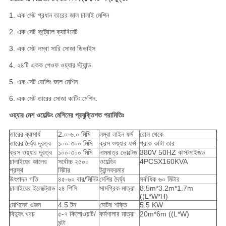
1. এক সেট প্রধান তারের জাল ঢালাই মেশিন
2. এক সেট কন্ট্রোল ক্যাবিনেট
3. এক সেট লম্বা সারি সোজা ডিভাইস
4. ২৪টি একক পেওফ ওয়্যার স্ট্যান্ড
5. এক সেট রোলিং জাল মেশিন
6. এক সেট তারের সোজা কাটিং মেশিন.
ওয়্যার মেশ ওয়েল্ডিং মেশিনের প্রযুক্তিগত পরামিতিঃ
তারের ব্যাসার্ধ
2.০-৬.০ মিমি
লম্বা লাইন ফর্ম
রোল থেকে
তারের দৈর্ঘ্য দূরত্ব
১০০-৩০০ মিমি
ক্রস ওয়্যার ফর্ম
প্রাক কাটা তার
ক্রস ওয়্যার দূরত্ব
১০০-৩০০ মিমি
নামমাত্র ভোল্টেজ
380V 50HZ কাস্টমাইজড
ঢালাইয়ের জালের
সর্বোচ্চ ২৫০০
ওয়েল্ডিং
4PCSX160KVA
প্রস্থ
মিটার
ট্রান্সফরমার
উৎপাদন গতি
৪৫-৬০ বার/মিনিট
মেশির দৈর্ঘ্য
সর্বাধিক ৬০ মিটার
ঢালাইয়ের ইলেক্ট্রোড
২৪ পিসি
সামগ্রিক মাত্রা
8.5m*3.2m*1.7m
((L*W*H)
মেশিনের ওজন
4.5 টন
মোটর শক্তি
5.5 KW
বিদ্যুৎ খরচ
৫-৭ কিলোওয়াট/
কর্মশালার মাত্রা
20m*6m ((L*W)
ঘন্টা