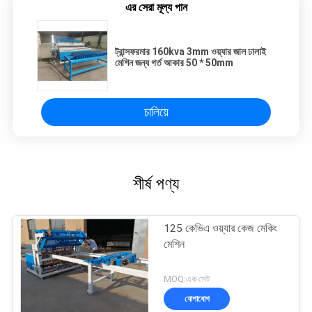
এর সেরা মূল্য পান
ট্রান্সফরমার 160kva 3mm ওয়্যার জাল ঢালাই
মেশিন জন্য গর্ত আকার 50 * 50mm
চালিয়ে
শীর্ষ পণ্য
125 কেভিএ ওয়্যার কেজ মেকিং
মেশিন
MOQ:এক সেট
যোগাযোগ