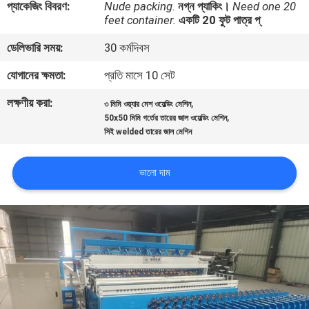
প্যাকেজিং বিবরণ:
Nude packing.
নগ্ন প্যাকিং।
Need one 20
ভ্রমণ
feet container.
একটি 20 ফুট পাত্র প্
ডেলিভারি সময়:
30 কর্মদিবস
মান
যোগানের ক্ষমতা:
প্রতি মাসে 10 সেট
নিয়ন্ত্রণ
লক্ষণীয় করা:
,
৩ মিমি ওয়্যার মেশ ওয়েল্ডিং মেশিন
,
50x50 মিমি গর্তের তারের জাল ওয়েল্ডিং মেশিন
যোগাযোগ
সিই welded তারের জাল মেশিন
করুন
ভালো দাম
উদ্ধৃতির
জন্য
আবেদন
সাইট