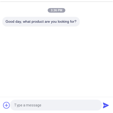
বিমানবন্দর বেড়া তারের ব্যাসার্ধ 3.7mm জাল 50*200mm তারের জাল ঢালাই মেশিন
3:36 PM
হোল সাইজ 150*150mm রেবার 4-10mm হাইওয়ে ব্রিজ রিবার ওয়্যার মেশ ওয়েল্ডিং
মেশিন
Good day, what product are you looking for?
সব
তারের জাল Eldালাই 
জাল Ldালাই মেশিন চাঙ্গা
মেশিন
জাল প্যানেল Eldালাই 
বেড়া জাল Ldালাই মেশিন
মেশিন
স্থির নট বেড়া মেশিন
নির্মাণ জাল Eldালাই মেশিন
রোল জাল Ldালাই মেশিন
ঝালাই তারের জাল মেশিন
উদ্ধৃতির জন্য আবেদন