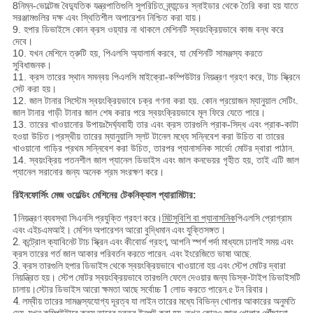
8নিম্ন-ভোল্টেজ বৈদ্যুতিক যন্ত্রপাতিগুলি সুপরিচিত ব্র্যান্ডের স্নাইডার থেকে তৈরি করা হয় যাতে
সরঞ্জামগুলির দক্ষ এবং স্থিতিশীল অপারেশন নিশ্চিত করা যায়।
9. হপার ডিভাইসে কোন ক্রস ওয়্যার না থাকলে মেশিনটি স্বয়ংক্রিয়ভাবে কাজ বন্ধ করে
দেবে।
10. যখন মেশিনে ত্রুটি হয়, পিএলসি অ্যালার্ম করবে, যা মেশিনটি সামঞ্জস্য করতে
সুবিধাজনক।
11. ক্রস তারের স্থান সমন্বয় পিএলসি মাইক্রো-কম্পিউটার নিয়ন্ত্রণ গ্রহণ করে, টাচ স্ক্রিনে
সেট করা হয়।
12. জাল টানার সিস্টেম স্বয়ংক্রিয়ভাবে চক্র গণনা করা হয়. কোন প্রয়োজন ম্যানুয়াল সেটিং.
জাল টানার গাড়ী টানার জাল শেষ করার পরে স্বয়ংক্রিয়ভাবে মূল ফিরে যেতে পারে।
13. তারের খাওয়ানোর উপায়ঃদৈর্ঘ্যবাহী তার এবং ক্রস তারগুলি প্রাক-সিদ্ধ এবং প্রাক-কাটা
হওয়া উচিত।প্রস্থীয় তারের ম্যানুয়ালি স্লট টানেল মধ্যে সন্নিবেশ করা উচিত বা তারের
খাওয়ানো গাড়ির প্রথম সন্নিবেশ করা উচিত, তারপর প্যানাসনিক সার্ভো মোটর দ্বারা পাঠান.
14. স্বয়ংক্রিয় পতনশীল জাল প্যানেল ডিভাইস এবং জাল কনভেয়র গৃহীত হয়, তাই এটি জাল
প্যানেল সরানোর জন্য অনেক শ্রম সংরক্ষণ করে।
রিইনফোর্সিং মেজ ওয়েল্ডিং মেশিনের টেকনিক্যাল প্যারামিটার:
1নিয়ন্ত্রণ ব্যবস্থা সিএনসি প্রযুক্তি গ্রহণ করে।
মিটসুবিশি বা প্যানাসনিক
পিএলসি প্রোগ্রাম
এবং এইচএমআই। মেশিন অপারেশন আরো বুদ্ধিমান এবং যুক্তিসঙ্গত।
2. কন্ট্রোল ক্যাবিনেট টাচ স্ক্রিন এবং কীবোর্ড গ্রহণ, আপনি স্পর্শ পর্দা মাধ্যমে ঢালাই সময় এবং
ক্রস তারের গর্ত জাল আকার পরিবর্তন করতে পারেন. এবং ইংরেজিতে ভাষা আছে.
3. ক্রস তারগুলি হপার ডিভাইস থেকে স্বয়ংক্রিয়ভাবে খাওয়ানো হয় এবং স্টেপ মোটর দ্বারা
নিয়ন্ত্রিত হয়। স্টেপ মোটর স্বয়ংক্রিয়ভাবে তারগুলি ফেলে দেওয়ার জন্য ডিস্ক-টাইপ ডিভাইসটি
চালায়।স্টোর ডিভাইস আরো ক্ষমতা আছে সর্বোচ্চ 1 লোড করতে পারেন.৫ টন রিবার।
4. লম্বীয় তারের সামঞ্জস্যযোগ্য দূরত্ব যা লাইন তারের মধ্যে বিভিন্ন খোলার আকারের অনুমতি