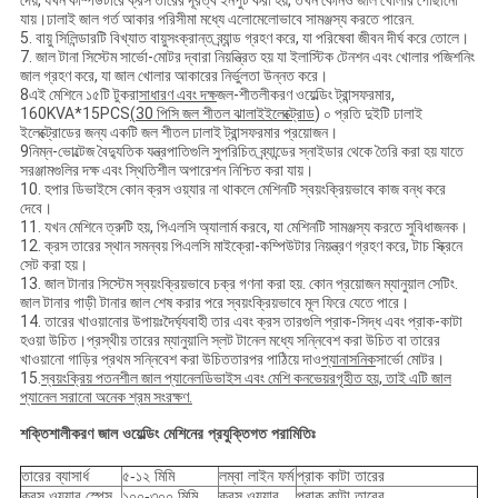
দেয়, যখন কম্পিউটারে ক্রস তারের দূরত্ব ইনপুট করা হয়, তখন কোনও জাল খোলার পৌঁছানো
যায়।ঢালাই জাল গর্ত আকার পরিসীমা মধ্যে এলোমেলোভাবে সামঞ্জস্য করতে পারেন.
5. বায়ু সিলিন্ডারটি বিখ্যাত বায়ুসংক্রান্ত ব্র্যান্ড গ্রহণ করে, যা পরিষেবা জীবন দীর্ঘ করে তোলে।
7. জাল টানা সিস্টেম সার্ভো-মোটর দ্বারা নিয়ন্ত্রিত হয় যা ইলাস্টিক টেনশন এবং খোলার পজিশনিং
জাল গ্রহণ করে, যা জাল খোলার আকারের নির্ভুলতা উন্নত করে।
8এই মেশিনে ১৫টি টুকরা
সাধারণ এবং দক্ষ
জল-শীতলীকরণ ওয়েল্ডিং ট্রান্সফরমার,
160KVA*15PCS
(
30 পিসি জল শীতল ঝালাই
ইলেক্ট্রোড
) ০ প্রতি দুইটি ঢালাই
ইলেক্ট্রোডের জন্য একটি জল শীতল ঢালাই ট্রান্সফরমার প্রয়োজন।
9নিম্ন-ভোল্টেজ বৈদ্যুতিক যন্ত্রপাতিগুলি সুপরিচিত ব্র্যান্ডের স্নাইডার থেকে তৈরি করা হয় যাতে
সরঞ্জামগুলির দক্ষ এবং স্থিতিশীল অপারেশন নিশ্চিত করা যায়।
10. হপার ডিভাইসে কোন ক্রস ওয়্যার না থাকলে মেশিনটি স্বয়ংক্রিয়ভাবে কাজ বন্ধ করে
দেবে।
11. যখন মেশিনে ত্রুটি হয়, পিএলসি অ্যালার্ম করবে, যা মেশিনটি সামঞ্জস্য করতে সুবিধাজনক।
12. ক্রস তারের স্থান সমন্বয় পিএলসি মাইক্রো-কম্পিউটার নিয়ন্ত্রণ গ্রহণ করে, টাচ স্ক্রিনে
সেট করা হয়।
13. জাল টানার সিস্টেম স্বয়ংক্রিয়ভাবে চক্র গণনা করা হয়. কোন প্রয়োজন ম্যানুয়াল সেটিং.
জাল টানার গাড়ী টানার জাল শেষ করার পরে স্বয়ংক্রিয়ভাবে মূল ফিরে যেতে পারে।
14. তারের খাওয়ানোর উপায়ঃদৈর্ঘ্যবাহী তার এবং ক্রস তারগুলি প্রাক-সিদ্ধ এবং প্রাক-কাটা
হওয়া উচিত।প্রস্থীয় তারের ম্যানুয়ালি স্লট টানেল মধ্যে সন্নিবেশ করা উচিত বা তারের
খাওয়ানো গাড়ির প্রথম সন্নিবেশ করা উচিততারপর পাঠিয়ে দাও
প্যানাসনিক
সার্ভো মোটর।
15.
স্বয়ংক্রিয় পতনশীল জাল প্যানেল
ডিভাইস এবং মেশি কনভেয়র
গৃহীত হয়, তাই এটি জাল
প্যানেল সরানো অনেক শ্রম সংরক্ষণ
.
শক্তিশালীকরণ জাল ওয়েল্ডিং মেশিনের প্রযুক্তিগত পরামিতিঃ
তারের ব্যাসার্ধ
৫-১২ মিমি
লম্বা লাইন ফর্ম
প্রাক কাটা তারের
ক্রস ওয়্যার স্পেস
১০০-৩০০ মিমি
ক্রস ওয়্যার
প্রাক কাটা তারের