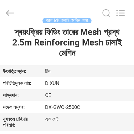
Dixun
Wire
Mesh
Products
Co.,
জাল ldালাই মেশিন চাঙ্গা
Ltd.
All
স্বয়ংক্রিয় ফিডিং তারের Mesh প্রস্থ
বাড়ি
Rights
Reserved.
2.5m Reinforcing Mesh ঢালাই
পণ্য
মেশিন
ভিআর
উৎপত্তি স্থল:
চীন
শো
পরিচিতিমুলক নাম:
DIXUN
সাক্ষ্যদান:
CE
আমাদের
মডেল নম্বার:
DX-GWC-2500C
সম্পর্কে
ন্যূনতম চাহিদার
এক সেট
পরিমাণ:
কারখানা