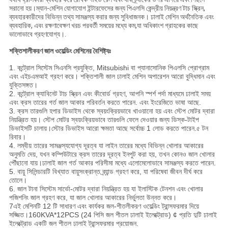
সরানো হয়।ম্যান-মেশিন যোগাযোগ ইন্টারফেসের জন্য পিএলসি কেন্দ্রীয় নিয়ন্ত্রণ টাচ স্ক্রিন,
ব্যবহারকারীদের বিভিন্ন তথ্য সামঞ্জস্য করার জন্য সুবিধাজনক। ঢালাই মেশিন অর্থনৈতিক এবং
ব্যবহারিক, এবং রক্ষণাবেক্ষণ খরচ পরবর্তী সময়ের মধ্যে কম,যা অধিকাংশ গ্রাহকের কাছে
ভালোভাবে গ্রহণযোগ্য।.
শক্তিশালীকরণ জাল ওয়েল্ডিং মেশিনের বৈশিষ্ট্যঃ
1. কন্ট্রোল সিস্টেম সিএনসি প্রযুক্তি, Mitsubishi বা প্যানাসোনিক পিএলসি প্রোগ্রাম
এবং এইচএমআই গ্রহণ করে। শক্তিশালী জাল ঢালাই মেশিন অপারেশন আরো বুদ্ধিমান এবং
যুক্তিসঙ্গত।
2. কন্ট্রোল ক্যাবিনেট টাচ স্ক্রিন এবং কীবোর্ড গ্রহণ, আপনি স্পর্শ পর্দা মাধ্যমে ঢালাই সময়
এবং ক্রস তারের গর্ত জাল আকার পরিবর্তন করতে পারেন. এবং ইংরেজিতে ভাষা আছে.
3. ক্রস তারগুলি হপার ডিভাইস থেকে স্বয়ংক্রিয়ভাবে খাওয়ানো হয় এবং স্টেপ মোটর দ্বারা
নিয়ন্ত্রিত হয়। স্টেপ মোটর স্বয়ংক্রিয়ভাবে তারগুলি ফেলে দেওয়ার জন্য ডিস্ক-টাইপ
ডিভাইসটি চালায়।স্টোর ডিভাইস আরো ক্ষমতা আছে সর্বোচ্চ 1 লোড করতে পারেন.৫ টন
রিবার।
4. লম্বীয় তারের সামঞ্জস্যযোগ্য দূরত্ব যা লাইন তারের মধ্যে বিভিন্ন খোলার আকারের
অনুমতি দেয়, যখন কম্পিউটারে ক্রস তারের দূরত্ব ইনপুট করা হয়, তখন কোনও জাল খোলার
পৌঁছানো যায়।ঢালাই জাল গর্ত আকার পরিসীমা মধ্যে এলোমেলোভাবে সামঞ্জস্য করতে পারেন.
5. বায়ু সিলিন্ডারটি বিখ্যাত বায়ুসংক্রান্ত ব্র্যান্ড গ্রহণ করে, যা পরিষেবা জীবন দীর্ঘ করে
তোলে।
6. জাল টানা সিস্টেম সার্ভো-মোটর দ্বারা নিয়ন্ত্রিত হয় যা ইলাস্টিক টেনশন এবং খোলার
পজিশনিং জাল গ্রহণ করে, যা জাল খোলার আকারের নির্ভুলতা উন্নত করে।
7এই মেশিনটি 12 টি সাধারণ এবং কার্যকর জল-শীতলীকরণ ওয়েল্ডিং ট্রান্সফরমার দিয়ে
সজ্জিত।160KVA*12PCS (24 পিসি জল শীতল ঢালাই ইলেক্ট্রোড) ¢ প্রতি দুটি ঢালাই
ইলেক্ট্রোড একটি জল শীতল ঢালাই ট্রান্সফরমার প্রয়োজন.