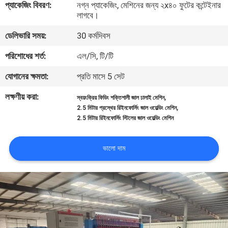
প্যাকেজিং বিবরণ:
নগ্ন প্যাকেজিং, মেশিনের জন্য ২x৪০ ফুটের কন্টেইনার
ভ্রমণ
লাগবে।
ডেলিভারি সময়:
30 কর্মদিবস
মান
পরিশোধের শর্ত:
এল/সি, টি/টি
নিয়ন্ত্রণ
যোগানের ক্ষমতা:
প্রতি মাসে 5 সেট
যোগাযোগ
লক্ষণীয় করা:
,
স্বয়ংক্রিয় ফিডিং শক্তিশালী জাল ঢালাই মেশিন
,
2.5 মিটার প্রস্থের রিইনফোর্সিং জাল ওয়েল্ডিং মেশিন
করুন
2.5 মিটার রিইনফোর্সিং স্টিলের জাল ওয়েল্ডিং মেশিন
উদ্ধৃতির
ভালো দাম
জন্য
আবেদন
সাইট