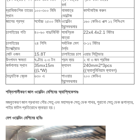
ফর্ম
দ্রাঘিমাংশিক তারের
১০০-৩০০ মিমি
নামমাত্র
কাস্টমাইজ করুন
স্থান
ভোল্টেজ
জালের প্রস্থ
সর্বোচ্চ ২৫০০ মিমি
ওয়েল্ডিং
১৬০ কেভিএ এক্স ১২ পিসিএস
ট্রান্সফরমার
ঢালাইয়ের গতি
৪০-৬০ বার/মিনিট
সামগ্রিক
22x4.4x2.1 মিটার
মাত্রা
ঢালাইয়ের
২৪ পিসি
সর্বাধিক মেশ
৩-১২ মিটার
ইলেক্ট্রোড
দৈর্ঘ্য
মোট ওজন
15.8T
ঢালাইয়ের চাপ
এয়ার সিলিন্ডার
উৎপাদন ক্ষমতা
ঘণ্টায় ২-৩ টন
শ্রম ব্যয়
২ বা ৩ জন শ্রমিক
কর্মশালার স্থান
35mx15m
ক্যাবল
240mm2*3pcs
((L*W)
((অ্যালুমিনিয়াম ক্যাবল)
বৈদ্যুতিক ব্রেক
৬৩০ এ
পাওয়ার
২০০ কেভিএ
ট্রান্সফরমার
শক্তিশালীকরণ জাল ওয়েল্ডিং মেশিনের অ্যাপ্লিকেশনঃ
মজবুতকরণ জাল প্রধানত পৌর সেতু এবং মহাসড়ক সেতু ডেক পাথর, পুরানো সেতু ডেক রূপান্তর,
পাইর ফাটল প্রতিরোধে ব্যবহৃত হয়।
মেশ ওয়েল্ডিং মেশিনের ছবিঃ