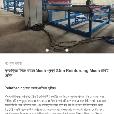
ম্যাপ
PRIVACY
POLICY
পণ্যের বর্ণনা
স্বয়ংক্রিয় ফিডিং তারের Mesh প্রস্থ 2.5m Reinforcing Mesh ঢালাই
মেশিন
Reinforcing জাল ঢালাই মেশিনের ভূমিকাঃ
শক্তিশালীকরণ জাল ldালাই মেশিনটি ইনভার্টার মোটরকে প্রধান শক্তি হিসাবে গ্রহণ করে,
সিলিন্ডারটি চাপযুক্ত হয় এবং উপরের এবং নীচের মোটরটি চাপ দেওয়া এবং ldালাই করা হলে
ইনভার্টারটি শূন্য গতিতে চলে,এবং ঢালাইয়ের সময় ইস্পাত বার উপর চাপ নিশ্চিত করার জন্য
150% একটি ধ্রুবক টর্ক বজায় রাখে. অঙ্কন এবং খাওয়ানোর অংশগুলি সারভো মোটর এবং
যথার্থ হ্রাসকারী ব্যবহার করে রৈখিক গাইড রেল এবং র্যাক ট্র্যাকের উপর এগিয়ে এবং পিছনে